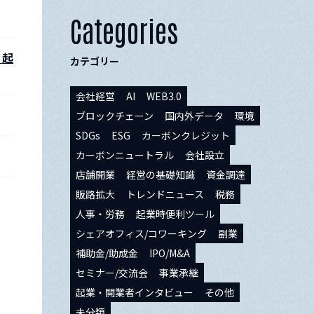
Categories
！起
カテゴリー
会社経営
AI
WEB3.0
ブロックチェーン
国内外データ
環境
SDGs
ESG
カーボンクレジット
カーボンニュートラル
会社設立
店舗開業
経営の基礎知識
資金調達
販路拡大
トレンドニュース
税務
人事・労務
起業時便利ツール
シェアオフィス/コワーキング
副業
補助金/助成金
IPO/M&A
セミナー/交流会
事業承継
起業・開業者インタビュー
その他
未分類