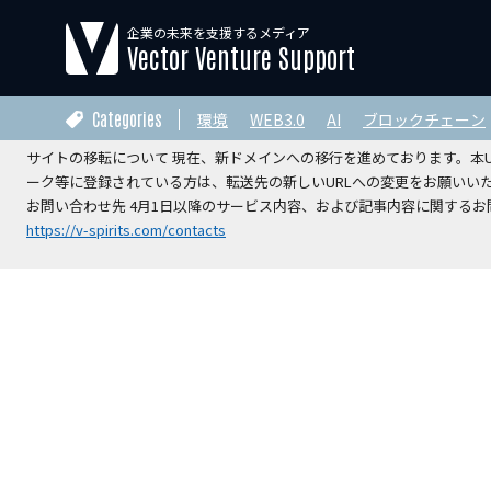
企業の未来を支援するメディア
【運営会社変更のお知らせ】
Vector Venture Support
2026年4月1日をもちまして、本サイトの運営は株式会社ベクターホー
V-Spirits総合研究所株式会社
へ承継されました。
Categories
環境
WEB3.0
AI
ブロックチェーン
サイトの移転について 現在、新ドメインへの移行を進めております。本URL
ーク等に登録されている方は、転送先の新しいURLへの変更をお願いい
お問い合わせ先 4月1日以降のサービス内容、および記事内容に関するお問
https://v-spirits.com/contacts