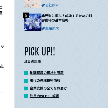
ついて解説
会社設立
ー
成
5
業界別に学ぶ！成功するための顧
客獲得の基本戦略
販路拡大
チャ
PICK UP!!
注目の記事
お
地球環境の現状と課題
現代の先端技術情報
企業支援の全てをお届け
注目のWEB3.0解説