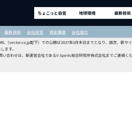
ちょこっと自営
地球環境
最新技術
ルディングスホールディングスから
最新技術
会社経営
資金調達
会社設立
（vector.co.jp配下）での公開は2027年3月末日までとなり、順次
たします。
い合わせは、新運営会社であるV-Spirits総合研究所株式会社までご連絡く