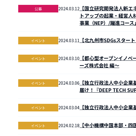
【国立研究開発法人新エネ
2024.03.12
公募
トアップの起業・経営人
事業（NEP）/躍進コー
【北九州市SDGsスタートア
2024.03.11
イベント
【都心型オープンイノベー
2024.03.10
イベント
ーズ株式会社 編～
【独立行政法人中小企業
2024.03.06
イベント
届け！『DEEP TECH S
【独立行政法人中小企業
2024.03.04
イベント
【中小機構中国本部・四
2024.02.18
イベント