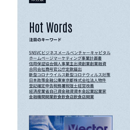
Hot Words
注目のキーワード
SNS
VC
ビジネスメール
ベンチャーキャピタル
ホームページ
マーケティング
事業計画書
信用保証協会
個人事業主
出資
創業
創業融資
合同会社
商号
官公庁
定款
届出
新型コロナウイルス
新型コロナウィルス対策
日本政策金融公庫
東京都
株式会社
法人
物件
登記
確定申告
税務署
税理士
経営改善
経済産業省
自己資金
融資
資本金
起業
起業家
金融機関
開業
飲食
飲食店
飲食店開業