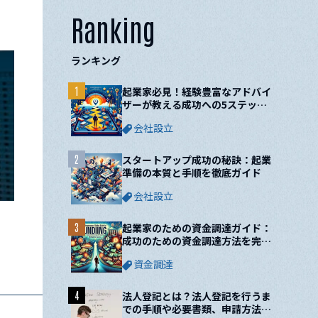
Ranking
ランキング
1
起業家必見！経験豊富なアドバイ
ザーが教える成功への5ステップ
と10の鍵
会社設立
2
スタートアップ成功の秘訣：起業
準備の本質と手順を徹底ガイド
会社設立
3
起業家のための資金調達ガイド：
成功のための資金調達方法を完全
網羅！
資金調達
4
法人登記とは？法人登記を行うま
での手順や必要書類、申請方法に