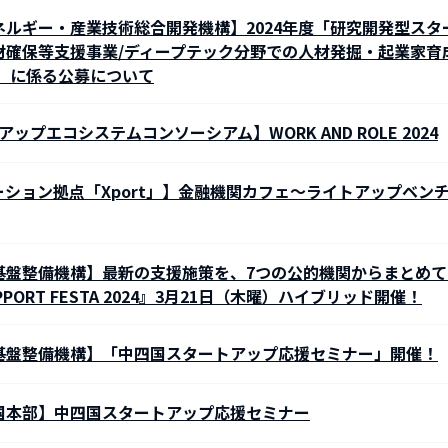
ルギー・産業技術総合開発機構】2024年度「研究開発型スタ
材確保等支援事業/ディープテック分野での人材発掘・起業家育
ス」に係る公募について
ップエコシステムコンソーシアム】WORK AND ROLE 2024
ション拠点「Xport」】金融機関カフェ～ライトアップベン
基盤整備機構】最新の支援施策を、7つの公的機関からまとめて
UPPORT FESTA 2024』3月21日（木曜）ハイブリッド開催！
基盤整備機構】「中四国スタートアップ応援セミナー」開催！
国本部】中四国スタートアップ応援セミナー