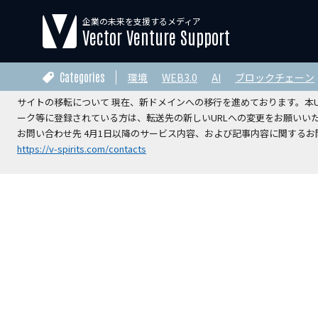
企業の未来を支援するメディア
【運営会社変更のお知らせ】
Vector Venture Support
2026年4月1日をもちまして、本サイトの運営は株式会社ベクターホー
V-Spirits総合研究所株式会社
へ承継されました。
Categories
環境
WEB3.0
AI
ブロックチェーン
サイトの移転について 現在、新ドメインへの移行を進めております。本URL
ーク等に登録されている方は、転送先の新しいURLへの変更をお願いい
お問い合わせ先 4月1日以降のサービス内容、および記事内容に関するお問
https://v-spirits.com/contacts