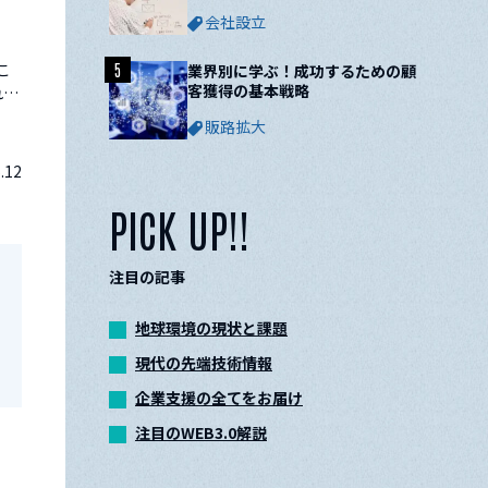
ついて解説
会社設立
こ
5
業界別に学ぶ！成功するための顧
客獲得の基本戦略
れる
電子
販路拡大
無料
.12
PICK UP!!
注目の記事
地球環境の現状と課題
現代の先端技術情報
企業支援の全てをお届け
注目のWEB3.0解説