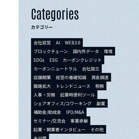
Categories
カテゴリー
会社経営
AI
WEB3.0
ブロックチェーン
国内外データ
環境
SDGs
ESG
カーボンクレジット
カーボンニュートラル
会社設立
店舗開業
経営の基礎知識
資金調達
販路拡大
トレンドニュース
税務
人事・労務
起業時便利ツール
シェアオフィス/コワーキング
副業
補助金/助成金
IPO/M&A
セミナー/交流会
事業承継
起業・開業者インタビュー
その他
未分類