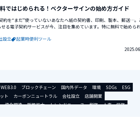
料ではじめられる！ベクターサインの始め方ガイド
契約を“まだ”使っていないあなたへ紙の契約書、印刷、製本、郵送…。
らせる電子契約サービスが今、注目を集めています。特に無料で始めら
ている方に、この記事は最適です。今、多くの企業や個人事業主が、「
社設立
起業時便利ツール
）」というスマートな選択に切り替えています。そしてその中でも、「
2025.06
WEB3.0
ブロックチェーン
国内外データ
環境
SDGs
ESG
ット
カーボンニュートラル
会社設立
店舗開業
資金調達
販路拡大
トレンドニュース
税務
人事・労務
ル
シェアオフィス/コワーキング
副業
補助金/助成金
ミナー/交流会
事業承継
起業・開業者インタビュー
その他