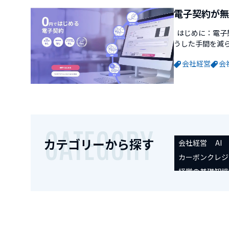
電子契約が無
はじめに：電子
うした手間を減
サービスを探し
会社経営
会
契約（電子署名
ではじめられる...
CATEGORY
カテゴリーから探す
会社経営
AI
カーボンクレジ
経営の基礎知識
起業時便利ツー
IPO/M&A
セ
未分類