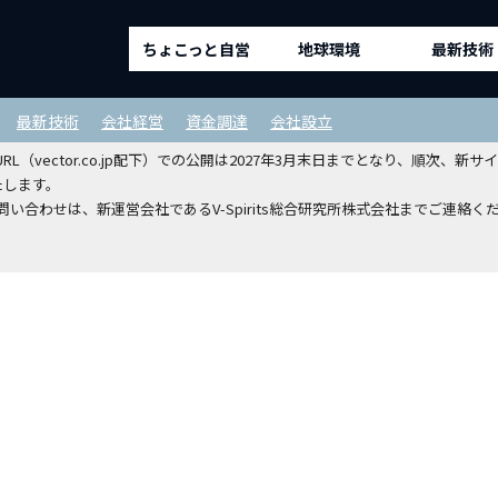
ちょこっと自営
地球環境
最新技術
ルディングスホールディングスから
最新技術
会社経営
資金調達
会社設立
（vector.co.jp配下）での公開は2027年3月末日までとなり、順次
たします。
い合わせは、新運営会社であるV-Spirits総合研究所株式会社までご連絡く