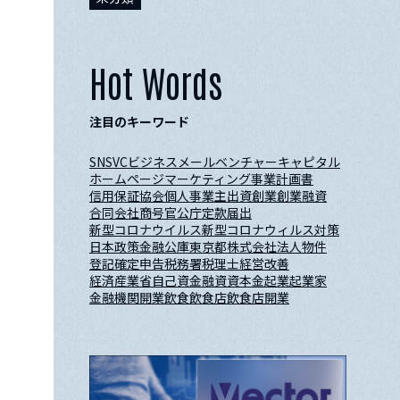
Hot Words
注目のキーワード
SNS
VC
ビジネスメール
ベンチャーキャピタル
ホームページ
マーケティング
事業計画書
信用保証協会
個人事業主
出資
創業
創業融資
合同会社
商号
官公庁
定款
届出
新型コロナウイルス
新型コロナウィルス対策
日本政策金融公庫
東京都
株式会社
法人
物件
登記
確定申告
税務署
税理士
経営改善
経済産業省
自己資金
融資
資本金
起業
起業家
金融機関
開業
飲食
飲食店
飲食店開業