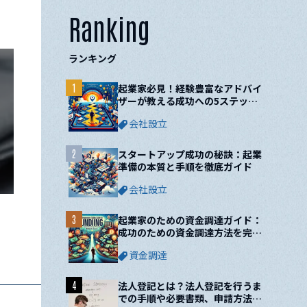
Ranking
ランキング
1
起業家必見！経験豊富なアドバイ
ザーが教える成功への5ステップ
と10の鍵
会社設立
2
スタートアップ成功の秘訣：起業
準備の本質と手順を徹底ガイド
会社設立
3
起業家のための資金調達ガイド：
成功のための資金調達方法を完全
網羅！
資金調達
4
法人登記とは？法人登記を行うま
での手順や必要書類、申請方法に