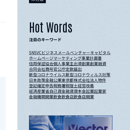
Hot Words
注目のキーワード
SNS
VC
ビジネスメール
ベンチャーキャピタル
ホームページ
マーケティング
事業計画書
信用保証協会
個人事業主
出資
創業
創業融資
合同会社
商号
官公庁
定款
届出
新型コロナウイルス
新型コロナウィルス対策
日本政策金融公庫
東京都
株式会社
法人
物件
登記
確定申告
税務署
税理士
経営改善
経済産業省
自己資金
融資
資本金
起業
起業家
金融機関
開業
飲食
飲食店
飲食店開業