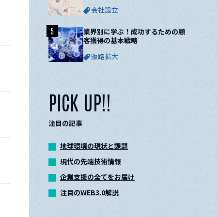
ついて解説
会社設立
5
業界別に学ぶ！成功するための顧
客獲得の基本戦略
販路拡大
PICK UP!!
注目の記事
地球環境の現状と課題
現代の先端技術情報
企業支援の全てをお届け
注目のWEB3.0解説