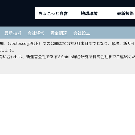
ちょこっと自営
地球環境
最新技術
ルディングスホールディングスから
最新技術
会社経営
資金調達
会社設立
（vector.co.jp配下）での公開は2027年3月末日までとなり、順次
たします。
い合わせは、新運営会社であるV-Spirits総合研究所株式会社までご連絡く