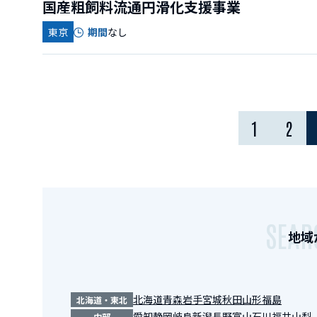
国産粗飼料流通円滑化支援事業
東京
期間
なし
1
2
SEAR
地域
北海道
青森
岩手
宮城
秋田
山形
福島
北海道・東北
愛知
静岡
岐阜
新潟
長野
富山
石川
福井
山梨
中部