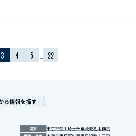
3
4
5
…
22
CH BY AREA
から情報を探す
東京
神奈川
埼玉
千葉
茨城
栃木
群馬
関東
大阪
兵庫
京都
滋賀
奈良
和歌山
三重
関西・近畿