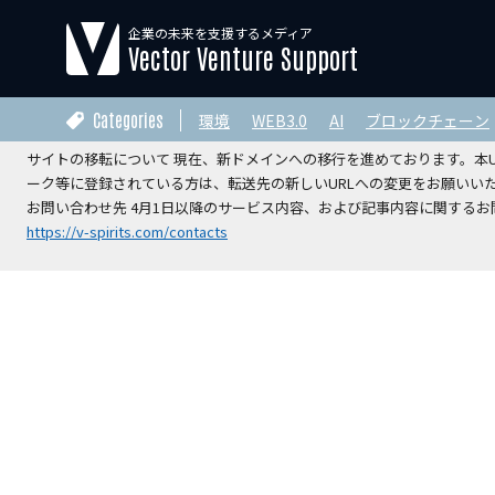
企業の未来を支援するメディア
【運営会社変更のお知らせ】
Vector Venture Support
2026年4月1日をもちまして、本サイトの運営は株式会社ベクターホー
V-Spirits総合研究所株式会社
へ承継されました。
Categories
環境
WEB3.0
AI
ブロックチェーン
サイトの移転について 現在、新ドメインへの移行を進めております。本URL
ーク等に登録されている方は、転送先の新しいURLへの変更をお願いい
お問い合わせ先 4月1日以降のサービス内容、および記事内容に関するお問
https://v-spirits.com/contacts