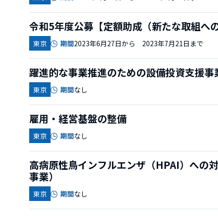
令和5年度公募【定額助成（新たな取組へ
東京
期間
2023年6月27日から 2023年7月21日まで
躍進的な事業推進のための設備投資支援事
東京
期間
なし
雇用・経営基盤の整備
東京
期間
なし
高病原性鳥インフルエンザ（HPAI）への
事業）
東京
期間
なし