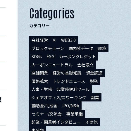
Categories
カテゴリー
会社経営
AI
WEB3.0
ブロックチェーン
国内外データ
環境
SDGs
ESG
カーボンクレジット
カーボンニュートラル
会社設立
店舗開業
経営の基礎知識
資金調達
販路拡大
トレンドニュース
税務
人事・労務
起業時便利ツール
シェアオフィス/コワーキング
副業
策
補助金/助成金
IPO/M&A
セミナー/交流会
事業承継
起業・開業者インタビュー
その他
未分類