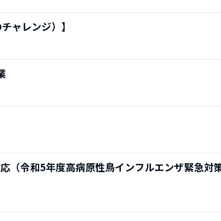
のチャレンジ）】
業
対応（令和5年度高病原性鳥インフルエンザ緊急対