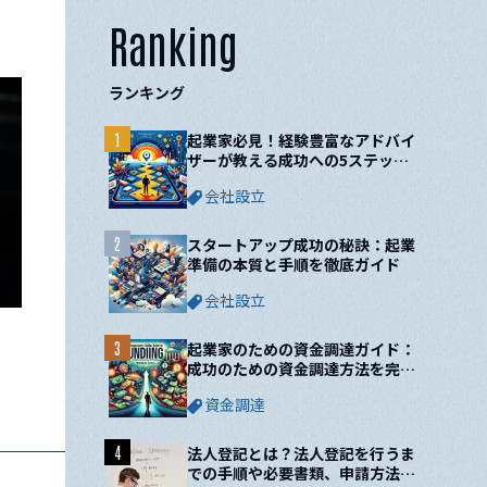
Ranking
ランキング
1
起業家必見！経験豊富なアドバイ
ザーが教える成功への5ステップ
と10の鍵
会社設立
2
スタートアップ成功の秘訣：起業
準備の本質と手順を徹底ガイド
会社設立
3
起業家のための資金調達ガイド：
成功のための資金調達方法を完全
網羅！
資金調達
4
法人登記とは？法人登記を行うま
での手順や必要書類、申請方法に