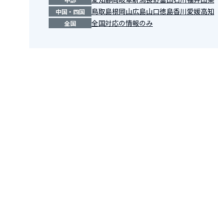
鳥取
島根
岡山
広島
山口
徳島
香川
愛媛
高知
中国・四国
全国対応の情報のみ
全国