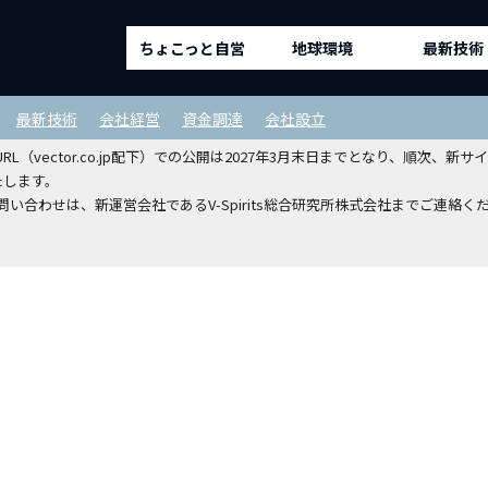
ちょこっと自営
地球環境
最新技術
ルディングスホールディングスから
最新技術
会社経営
資金調達
会社設立
（vector.co.jp配下）での公開は2027年3月末日までとなり、順次
たします。
い合わせは、新運営会社であるV-Spirits総合研究所株式会社までご連絡く