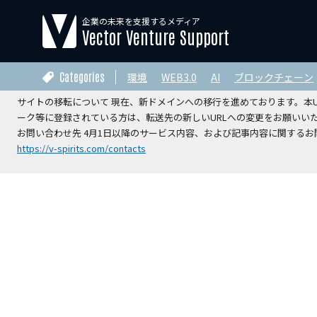
企業の未来を支援するメディア
【運営会社変更のお知らせ】
Vector Venture Support
2026年4月1日をもちまして、本サイトの運営は株式会社ベクターホー
V-Spirits総合研究所株式会社
へ承継されました。
Categories
環境
WEB3.0
AI
ブロックチェーン
サイトの移転について 現在、新ドメインへの移行を進めております。本URL
ーク等に登録されている方は、転送先の新しいURLへの変更をお願いい
お問い合わせ先 4月1日以降のサービス内容、および記事内容に関するお問
https://v-spirits.com/contacts