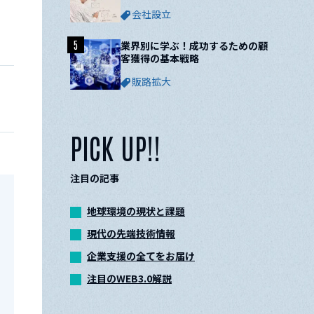
ついて解説
会社設立
5
業界別に学ぶ！成功するための顧
客獲得の基本戦略
販路拡大
PICK UP!!
注目の記事
地球環境の現状と課題
現代の先端技術情報
企業支援の全てをお届け
注目のWEB3.0解説