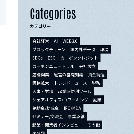
Categories
カテゴリー
会社経営
AI
WEB3.0
ブロックチェーン
国内外データ
環境
SDGs
ESG
カーボンクレジット
カーボンニュートラル
会社設立
店舗開業
経営の基礎知識
資金調達
販路拡大
トレンドニュース
税務
人事・労務
起業時便利ツール
シェアオフィス/コワーキング
副業
補助金/助成金
IPO/M&A
セミナー/交流会
事業承継
起業・開業者インタビュー
その他
未分類