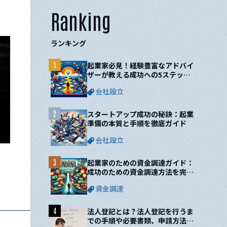
Ranking
ランキング
1
起業家必見！経験豊富なアドバイ
ザーが教える成功への5ステップ
と10の鍵
会社設立
2
スタートアップ成功の秘訣：起業
準備の本質と手順を徹底ガイド
会社設立
3
起業家のための資金調達ガイド：
成功のための資金調達方法を完全
網羅！
資金調達
4
法人登記とは？法人登記を行うま
での手順や必要書類、申請方法に