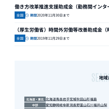
働き方改革推進支援助成金（勤務間インタ
全国
期間
2020年11月30日まで
（厚生労働省）時間外労働等改善助成金（
全国
期間
2019年11月29日まで
SEAR
地域
北海道
青森
岩手
宮城
秋田
山形
福島
北海道・東北
愛知
静岡
岐阜
新潟
長野
富山
石川
福井
山梨
中部