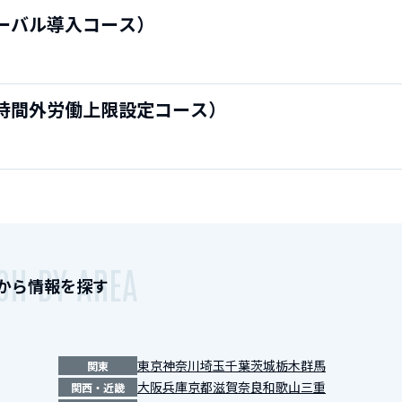
ーバル導入コース）
時間外労働上限設定コース）
CH BY AREA
から情報を探す
東京
神奈川
埼玉
千葉
茨城
栃木
群馬
関東
大阪
兵庫
京都
滋賀
奈良
和歌山
三重
関西・近畿