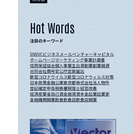
Hot Words
注目のキーワード
SNS
VC
ビジネスメール
ベンチャーキャピタル
ホームページ
マーケティング
事業計画書
信用保証協会
個人事業主
出資
創業
創業融資
合同会社
商号
官公庁
定款
届出
新型コロナウイルス
新型コロナウィルス対策
日本政策金融公庫
東京都
株式会社
法人
物件
登記
確定申告
税務署
税理士
経営改善
経済産業省
自己資金
融資
資本金
起業
起業家
金融機関
開業
飲食
飲食店
飲食店開業