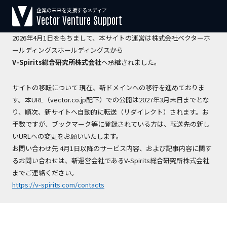
企業の未来を支援するメディア
【運営会社変更のお知らせ】
Vector Venture Support
2026年4月1日をもちまして、本サイトの運営は株式会社ベクターホ
ールディングスホールディングスから
V-Spirits総合研究所株式会社
へ承継されました。
サイトの移転について 現在、新ドメインへの移行を進めておりま
す。本URL（vector.co.jp配下）での公開は2027年3月末日までとな
り、順次、新サイトへ自動的に転送（リダイレクト）されます。お
手数ですが、ブックマーク等に登録されている方は、転送先の新し
いURLへの変更をお願いいたします。
お問い合わせ先 4月1日以降のサービス内容、および記事内容に関す
るお問い合わせは、新運営会社であるV-Spirits総合研究所株式会社
までご連絡ください。
https://v-spirits.com/contacts