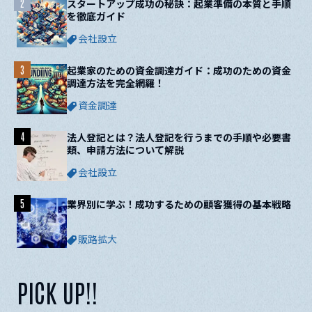
2
スタートアップ成功の秘訣：起業準備の本質と手順
を徹底ガイド
会社設立
3
起業家のための資金調達ガイド：成功のための資金
調達方法を完全網羅！
資金調達
4
法人登記とは？法人登記を行うまでの手順や必要書
類、申請方法について解説
会社設立
5
業界別に学ぶ！成功するための顧客獲得の基本戦略
販路拡大
PICK UP!!