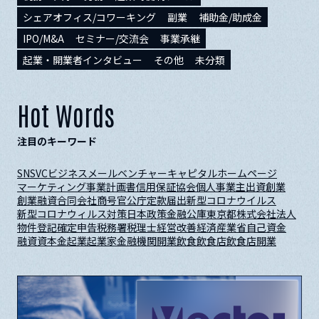
シェアオフィス/コワーキング
副業
補助金/助成金
IPO/M&A
セミナー/交流会
事業承継
起業・開業者インタビュー
その他
未分類
Hot Words
注目のキーワード
SNS
VC
ビジネスメール
ベンチャーキャピタル
ホームページ
マーケティング
事業計画書
信用保証協会
個人事業主
出資
創業
創業融資
合同会社
商号
官公庁
定款
届出
新型コロナウイルス
新型コロナウィルス対策
日本政策金融公庫
東京都
株式会社
法人
物件
登記
確定申告
税務署
税理士
経営改善
経済産業省
自己資金
融資
資本金
起業
起業家
金融機関
開業
飲食
飲食店
飲食店開業