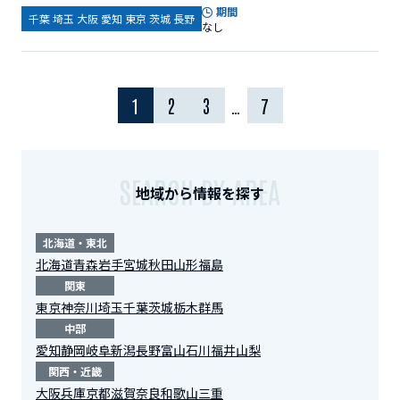
期間
千葉 埼玉 大阪 愛知 東京 茨城 長野
なし
1
2
3
…
7
SEARCH BY AREA
地域から情報を探す
北海道・東北
北海道
青森
岩手
宮城
秋田
山形
福島
関東
東京
神奈川
埼玉
千葉
茨城
栃木
群馬
中部
愛知
静岡
岐阜
新潟
長野
富山
石川
福井
山梨
関西・近畿
大阪
兵庫
京都
滋賀
奈良
和歌山
三重