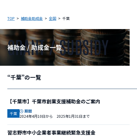
TOP
補助金助成金
全国
千葉
GRANT / SUBSIDY
補助金 / 助成金一覧
“千葉”の一覧
【千葉市】千葉市創業支援補助金のご案内
期間
千葉
2024年4月10日から 2025年1月31日まで
習志野市中小企業者事業継続緊急支援金