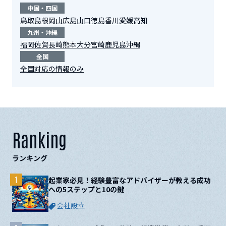
中国・四国
鳥取
島根
岡山
広島
山口
徳島
香川
愛媛
高知
九州・沖縄
福岡
佐賀
長崎
熊本
大分
宮崎
鹿児島
沖縄
全国
全国対応の情報のみ
Ranking
ランキング
1
起業家必見！経験豊富なアドバイザーが教える成功
への5ステップと10の鍵
会社設立