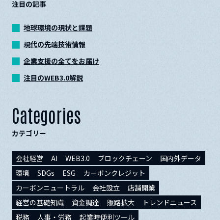
注目の記事
地球環境の現状と課題
現代の先端技術情報
企業支援の全てをお届け
注目のWEB3.0解説
Categories
カテゴリー
会社経営
AI
WEB3.0
ブロックチェーン
国内外データ
環境
SDGs
ESG
カーボンクレジット
カーボンニュートラル
会社設立
店舗開業
経営の基礎知識
資金調達
販路拡大
トレンドニュース
税務
人事・労務
起業時便利ツール