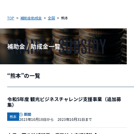
TOP
補助金助成金
全国
熊本
GRANT / SUBSIDY
補助金 / 助成金一覧
“熊本”の一覧
令和5年度 観光ビジネスチャレンジ支援事業（追加募
集）
期間
熊本
2023年10月10日から 2023年10月31日まで