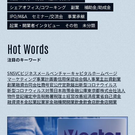
シェアオフィス/コワーキング
副業
補助金/助成金
IPO/M&A
セミナー/交流会
事業承継
起業・開業者インタビュー
その他
未分類
Hot Words
注目のキーワード
SNS
VC
ビジネスメール
ベンチャーキャピタル
ホームページ
マーケティング
事業計画書
信用保証協会
個人事業主
出資
創業
創業融資
合同会社
商号
官公庁
定款
届出
新型コロナウイルス
新型コロナウィルス対策
日本政策金融公庫
東京都
株式会社
法人
物件
登記
確定申告
税務署
税理士
経営改善
経済産業省
自己資金
融資
資本金
起業
起業家
金融機関
開業
飲食
飲食店
飲食店開業