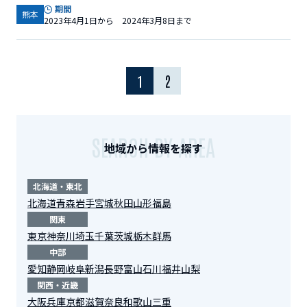
期間
熊本
2023年4月1日から 2024年3月8日まで
1
2
SEARCH BY AREA
地域から情報を探す
北海道・東北
北海道
青森
岩手
宮城
秋田
山形
福島
関東
東京
神奈川
埼玉
千葉
茨城
栃木
群馬
中部
愛知
静岡
岐阜
新潟
長野
富山
石川
福井
山梨
関西・近畿
大阪
兵庫
京都
滋賀
奈良
和歌山
三重