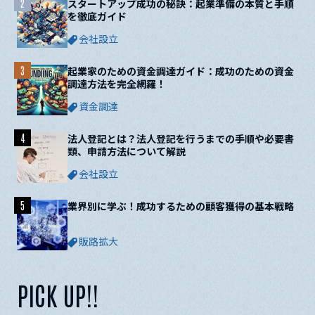
2
スタートアップ成功の秘訣：起業準備の本質と手順
を徹底ガイド
会社設立
3
起業家のための資金調達ガイド：成功のための資金
調達方法を完全網羅！
資金調達
4
法人登記とは？法人登記を行うまでの手順や必要書
類、申請方法について解説
会社設立
5
業界別に学ぶ！成功するための顧客獲得の基本戦略
販路拡大
PICK UP!!