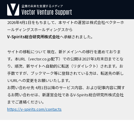
企業の未来を支援するメディア
【運営会社変更のお知らせ】
Vector Venture Support
2026年4月1日をもちまして、本サイトの運営は株式会社ベクターホ
ールディングスホールディングスから
V-Spirits総合研究所株式会社
へ承継されました。
サイトの移転について 現在、新ドメインへの移行を進めておりま
す。本URL（vector.co.jp配下）での公開は2027年3月末日までとな
り、順次、新サイトへ自動的に転送（リダイレクト）されます。お
手数ですが、ブックマーク等に登録されている方は、転送先の新し
いURLへの変更をお願いいたします。
お問い合わせ先 4月1日以降のサービス内容、および記事内容に関す
るお問い合わせは、新運営会社であるV-Spirits総合研究所株式会社
までご連絡ください。
https://v-spirits.com/contacts