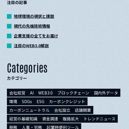
注目の記事
地球環境の現状と課題
現代の先端技術情報
企業支援の全てをお届け
注目のWEB3.0解説
Categories
カテゴリー
会社経営
AI
WEB3.0
ブロックチェーン
国内外データ
環境
SDGs
ESG
カーボンクレジット
カーボンニュートラル
会社設立
店舗開業
経営の基礎知識
資金調達
販路拡大
トレンドニュース
税務
人事・労務
起業時便利ツール