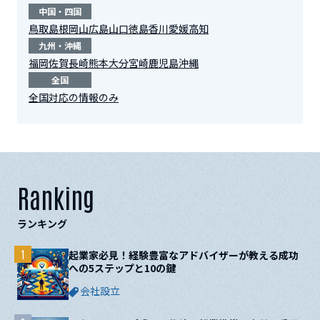
中国・四国
鳥取
島根
岡山
広島
山口
徳島
香川
愛媛
高知
九州・沖縄
福岡
佐賀
長崎
熊本
大分
宮崎
鹿児島
沖縄
全国
全国対応の情報のみ
Ranking
ランキング
1
起業家必見！経験豊富なアドバイザーが教える成功
への5ステップと10の鍵
会社設立