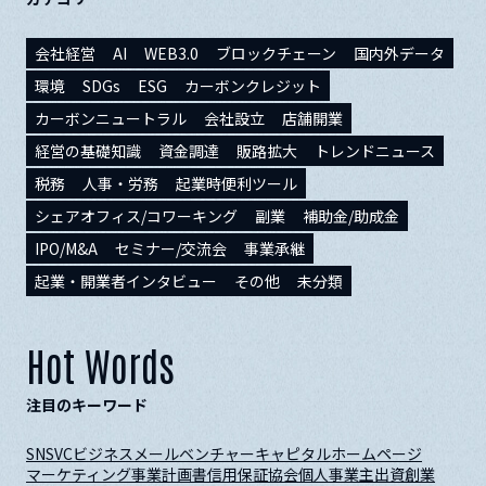
会社経営
AI
WEB3.0
ブロックチェーン
国内外データ
環境
SDGs
ESG
カーボンクレジット
カーボンニュートラル
会社設立
店舗開業
経営の基礎知識
資金調達
販路拡大
トレンドニュース
税務
人事・労務
起業時便利ツール
シェアオフィス/コワーキング
副業
補助金/助成金
IPO/M&A
セミナー/交流会
事業承継
起業・開業者インタビュー
その他
未分類
Hot Words
注目のキーワード
SNS
VC
ビジネスメール
ベンチャーキャピタル
ホームページ
マーケティング
事業計画書
信用保証協会
個人事業主
出資
創業