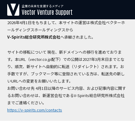
企業の未来を支援するメディア
【運営会社変更のお知らせ】
Vector Venture Support
2026年4月1日をもちまして、本サイトの運営は株式会社ベクターホ
ールディングスホールディングスから
V-Spirits総合研究所株式会社
へ承継されました。
サイトの移転について 現在、新ドメインへの移行を進めておりま
す。本URL（vector.co.jp配下）での公開は2027年3月末日までとな
り、順次、新サイトへ自動的に転送（リダイレクト）されます。お
手数ですが、ブックマーク等に登録されている方は、転送先の新し
いURLへの変更をお願いいたします。
お問い合わせ先 4月1日以降のサービス内容、および記事内容に関す
るお問い合わせは、新運営会社であるV-Spirits総合研究所株式会社
までご連絡ください。
https://v-spirits.com/contacts