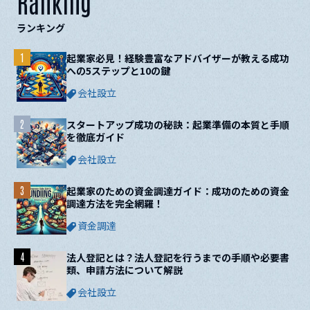
Ranking
ランキング
1
起業家必見！経験豊富なアドバイザーが教える成功
への5ステップと10の鍵
会社設立
2
スタートアップ成功の秘訣：起業準備の本質と手順
を徹底ガイド
会社設立
3
起業家のための資金調達ガイド：成功のための資金
調達方法を完全網羅！
資金調達
4
法人登記とは？法人登記を行うまでの手順や必要書
類、申請方法について解説
会社設立