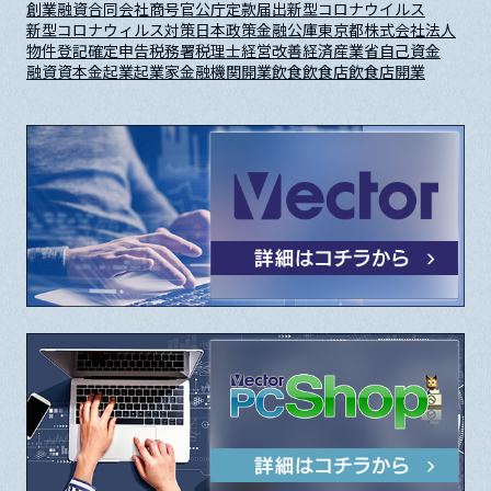
創業融資
合同会社
商号
官公庁
定款
届出
新型コロナウイルス
新型コロナウィルス対策
日本政策金融公庫
東京都
株式会社
法人
物件
登記
確定申告
税務署
税理士
経営改善
経済産業省
自己資金
融資
資本金
起業
起業家
金融機関
開業
飲食
飲食店
飲食店開業