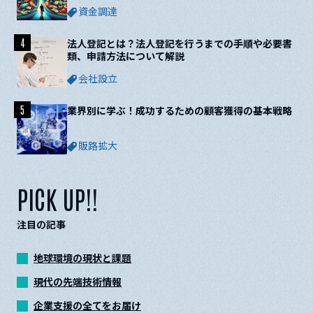
資金調達
4
法人登記とは？法人登記を行うまでの手順や必要書
類、申請方法について解説
会社設立
5
業界別に学ぶ！成功するための顧客獲得の基本戦略
販路拡大
PICK UP!!
注目の記事
地球環境の現状と課題
現代の先端技術情報
企業支援の全てをお届け