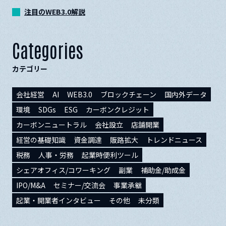
注目のWEB3.0解説
Categories
カテゴリー
会社経営
AI
WEB3.0
ブロックチェーン
国内外データ
環境
SDGs
ESG
カーボンクレジット
カーボンニュートラル
会社設立
店舗開業
経営の基礎知識
資金調達
販路拡大
トレンドニュース
税務
人事・労務
起業時便利ツール
シェアオフィス/コワーキング
副業
補助金/助成金
IPO/M&A
セミナー/交流会
事業承継
起業・開業者インタビュー
その他
未分類