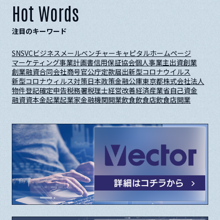
Hot Words
注目のキーワード
SNS
VC
ビジネスメール
ベンチャーキャピタル
ホームページ
マーケティング
事業計画書
信用保証協会
個人事業主
出資
創業
創業融資
合同会社
商号
官公庁
定款
届出
新型コロナウイルス
新型コロナウィルス対策
日本政策金融公庫
東京都
株式会社
法人
物件
登記
確定申告
税務署
税理士
経営改善
経済産業省
自己資金
融資
資本金
起業
起業家
金融機関
開業
飲食
飲食店
飲食店開業