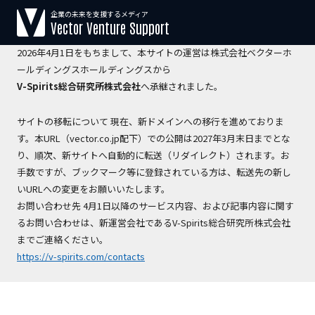
企業の未来を支援するメディア
【運営会社変更のお知らせ】
Vector Venture Support
2026年4月1日をもちまして、本サイトの運営は株式会社ベクターホ
ールディングスホールディングスから
V-Spirits総合研究所株式会社
へ承継されました。
サイトの移転について 現在、新ドメインへの移行を進めておりま
す。本URL（vector.co.jp配下）での公開は2027年3月末日までとな
り、順次、新サイトへ自動的に転送（リダイレクト）されます。お
手数ですが、ブックマーク等に登録されている方は、転送先の新し
いURLへの変更をお願いいたします。
お問い合わせ先 4月1日以降のサービス内容、および記事内容に関す
るお問い合わせは、新運営会社であるV-Spirits総合研究所株式会社
までご連絡ください。
https://v-spirits.com/contacts