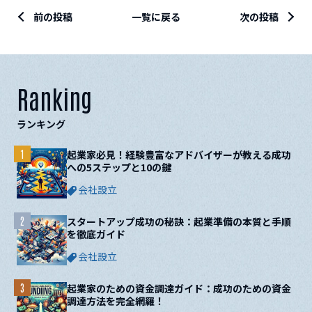
前の投稿
一覧に戻る
次の投稿
Ranking
ランキング
1
起業家必見！経験豊富なアドバイザーが教える成功
への5ステップと10の鍵
会社設立
2
スタートアップ成功の秘訣：起業準備の本質と手順
を徹底ガイド
会社設立
3
起業家のための資金調達ガイド：成功のための資金
調達方法を完全網羅！