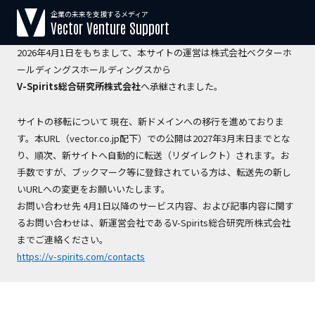
企業の未来を支援するメディア
【運営会社変更のお知らせ】
Vector Venture Support
2026年4月1日をもちまして、本サイトの運営は株式会社ベクターホ
ールディングスホールディングスから
V-Spirits総合研究所株式会社
へ承継されました。
サイトの移転について 現在、新ドメインへの移行を進めておりま
す。本URL（vector.co.jp配下）での公開は2027年3月末日までとな
り、順次、新サイトへ自動的に転送（リダイレクト）されます。お
手数ですが、ブックマーク等に登録されている方は、転送先の新し
いURLへの変更をお願いいたします。
お問い合わせ先 4月1日以降のサービス内容、および記事内容に関す
るお問い合わせは、新運営会社であるV-Spirits総合研究所株式会社
までご連絡ください。
https://v-spirits.com/contacts