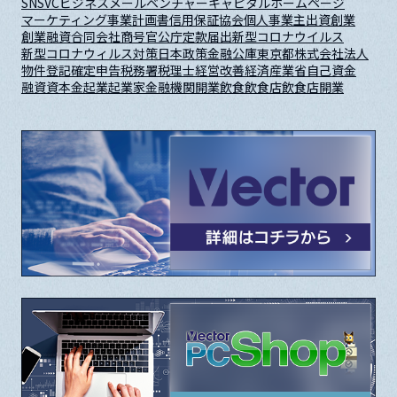
SNS
VC
ビジネスメール
ベンチャーキャピタル
ホームページ
マーケティング
事業計画書
信用保証協会
個人事業主
出資
創業
創業融資
合同会社
商号
官公庁
定款
届出
新型コロナウイルス
新型コロナウィルス対策
日本政策金融公庫
東京都
株式会社
法人
物件
登記
確定申告
税務署
税理士
経営改善
経済産業省
自己資金
融資
資本金
起業
起業家
金融機関
開業
飲食
飲食店
飲食店開業