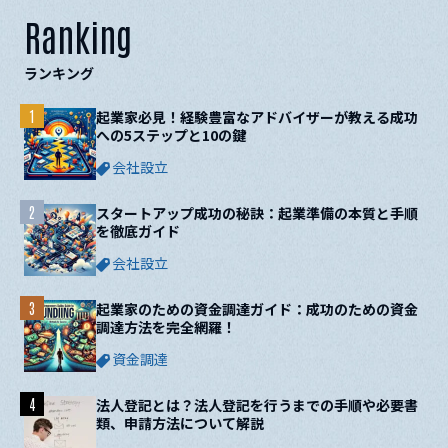
Ranking
ランキング
1
起業家必見！経験豊富なアドバイザーが教える成功
への5ステップと10の鍵
会社設立
2
スタートアップ成功の秘訣：起業準備の本質と手順
を徹底ガイド
会社設立
3
起業家のための資金調達ガイド：成功のための資金
調達方法を完全網羅！
資金調達
4
法人登記とは？法人登記を行うまでの手順や必要書
類、申請方法について解説