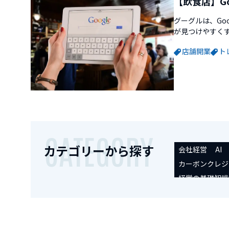
【飲食店】G
グーグルは、Go
が見つけやすく
飲食店を検索し
店舗開業
ト
「Google マ
映されます。営業
CATEGORY
カテゴリーから探す
会社経営
AI
カーボンクレジ
経営の基礎知識
起業時便利ツー
IPO/M&A
セ
未分類