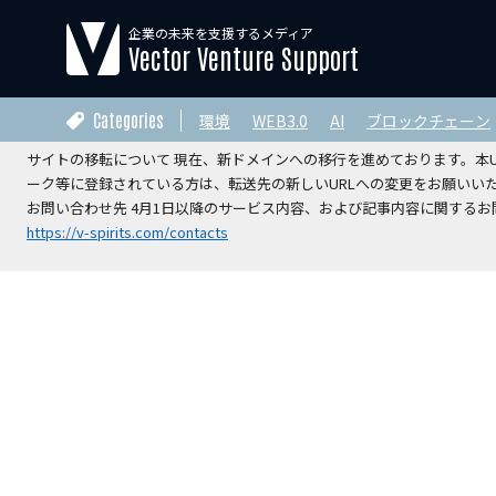
企業の未来を支援するメディア
【運営会社変更のお知らせ】
Vector Venture Support
2026年4月1日をもちまして、本サイトの運営は株式会社ベクターホー
V-Spirits総合研究所株式会社
へ承継されました。
Categories
環境
WEB3.0
AI
ブロックチェーン
サイトの移転について 現在、新ドメインへの移行を進めております。本URL
ーク等に登録されている方は、転送先の新しいURLへの変更をお願いい
お問い合わせ先 4月1日以降のサービス内容、および記事内容に関するお問
https://v-spirits.com/contacts