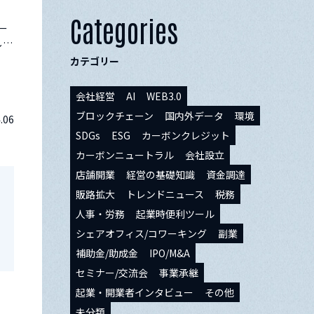
Categories
ー
した
カテゴリー
に反
会社経営
AI
WEB3.0
ブロックチェーン
国内外データ
環境
.06
SDGs
ESG
カーボンクレジット
カーボンニュートラル
会社設立
店舗開業
経営の基礎知識
資金調達
販路拡大
トレンドニュース
税務
人事・労務
起業時便利ツール
シェアオフィス/コワーキング
副業
補助金/助成金
IPO/M&A
セミナー/交流会
事業承継
起業・開業者インタビュー
その他
未分類