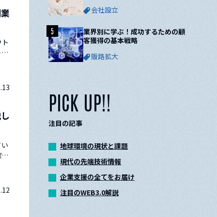
ついて解説
会社設立
開業
5
業界別に学ぶ！成功するための顧
客獲得の基本戦略
ウト
トの
販路拡大
ない
説し
.13
PICK UP!!
説し
注目の記事
てい
地球環境の現状と課題
確保
現代の先端技術情報
客様
くり
企業支援の全てをお届け
.12
注目のWEB3.0解説