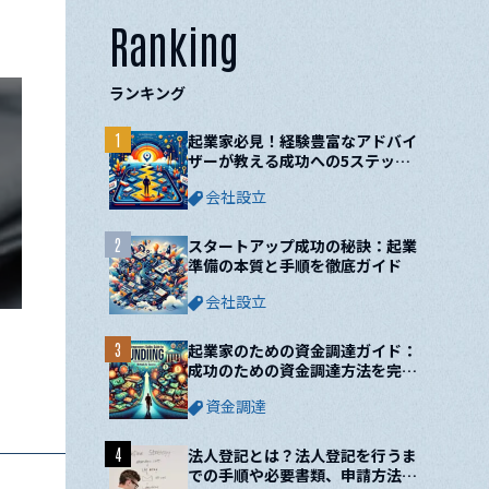
Ranking
ランキング
1
起業家必見！経験豊富なアドバイ
ザーが教える成功への5ステップ
と10の鍵
会社設立
2
スタートアップ成功の秘訣：起業
準備の本質と手順を徹底ガイド
会社設立
3
起業家のための資金調達ガイド：
成功のための資金調達方法を完全
網羅！
資金調達
4
法人登記とは？法人登記を行うま
での手順や必要書類、申請方法に