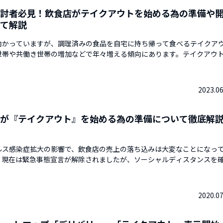
討者必見！飲食店がテイクアウトを始める為の準備や
て解説
向かっていますが、調理済みの食品を自宅に持ち帰って食べるテイクア
世帯や共働き世帯の増加などで年々増える傾向にあります。テイクアウ
されたことで、テイクアウト専門店の開業を考え始めた人も多いのでは
こで今回は、新たに飲食店がテイクアウトを始める為の準備について解
テイクアウトを検討している飲食店経営者は是非参考にし...
2023.06
が『テイクアウト』を始める為の準備について徹底解
ルス感染症拡大の影響で、飲食店の売上の落ち込みは大変なことになっ
。現在は緊急事態宣言が解除されましたが、ソーシャルディスタンスを
席を活用できず、まだまだ新型コロナウイルス感染の懸念がある為、お
などの影響があります。仕入の調整や家賃交渉、人件費のシフトをやり
ーナーは大変です。今は、外出さえ控えなければ...
2020.07