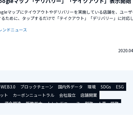
oogleマップ「デリバリー」「テイクアウト」表示開始
ogleマップにテイウアウトやデリバリーを実施している店舗を、ユーザ
するために、タップするだけで「テイクアウト」「デリバリー」に対応
表示するタブを追加しました。同情報は、ビジネスオーナー向けの
レンドニュース
イビジネス」のプロフィールに基づき、Google マップやGoogle検索結果
時間の短縮や臨時休業の場合も「...
2020.04
WEB3.0
ブロックチェーン
国内外データ
環境
SDGs
ESG
ット
カーボンニュートラル
会社設立
店舗開業
資金調達
販路拡大
トレンドニュース
税務
人事・労務
ル
シェアオフィス/コワーキング
副業
補助金/助成金
ミナー/交流会
事業承継
起業・開業者インタビュー
その他