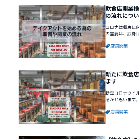
飲食店開業検
の流れについ
コロナは収束に
の需要は、独身
需要が増え注目
店舗開業
でしょうか。そ
ていきますので、
新たに飲食店
ます
新型コロナウイ
るかと思います
する為に全ての
店舗開業
がお店に来ない
するなど飲食店オ