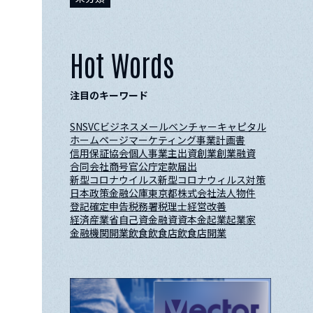
Hot Words
注目のキーワード
SNS
VC
ビジネスメール
ベンチャーキャピタル
ホームページ
マーケティング
事業計画書
信用保証協会
個人事業主
出資
創業
創業融資
合同会社
商号
官公庁
定款
届出
新型コロナウイルス
新型コロナウィルス対策
日本政策金融公庫
東京都
株式会社
法人
物件
登記
確定申告
税務署
税理士
経営改善
経済産業省
自己資金
融資
資本金
起業
起業家
金融機関
開業
飲食
飲食店
飲食店開業