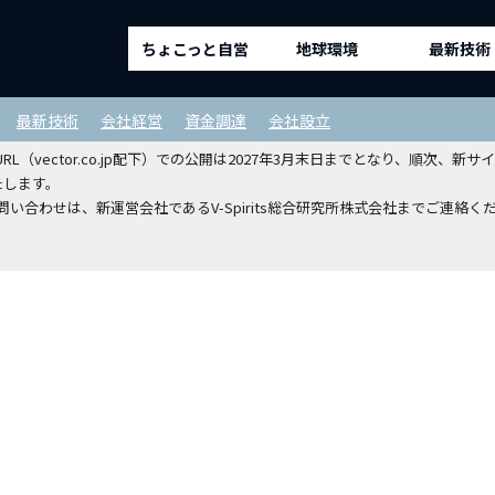
ちょこっと自営
地球環境
最新技術
ルディングスホールディングスから
最新技術
会社経営
資金調達
会社設立
（vector.co.jp配下）での公開は2027年3月末日までとなり、順次
たします。
い合わせは、新運営会社であるV-Spirits総合研究所株式会社までご連絡く