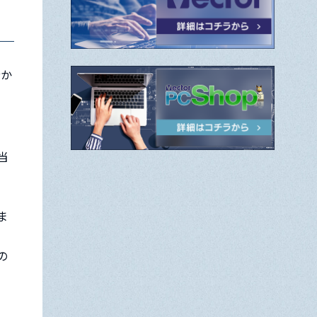
分か
当
ま
の