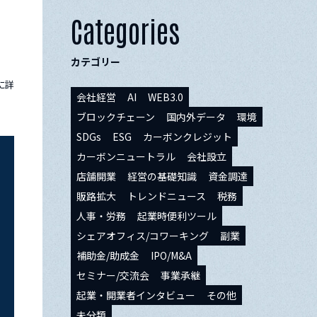
Categories
カテゴリー
に詳
会社経営
AI
WEB3.0
ブロックチェーン
国内外データ
環境
SDGs
ESG
カーボンクレジット
カーボンニュートラル
会社設立
店舗開業
経営の基礎知識
資金調達
販路拡大
トレンドニュース
税務
人事・労務
起業時便利ツール
シェアオフィス/コワーキング
副業
補助金/助成金
IPO/M&A
セミナー/交流会
事業承継
起業・開業者インタビュー
その他
未分類