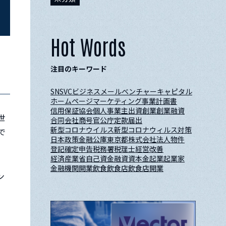
Hot Words
注目のキーワード
SNS
VC
ビジネスメール
ベンチャーキャピタル
ホームページ
マーケティング
事業計画書
信用保証協会
個人事業主
出資
創業
創業融資
世
合同会社
商号
官公庁
定款
届出
新型コロナウイルス
新型コロナウィルス対策
で
日本政策金融公庫
東京都
株式会社
法人
物件
登記
確定申告
税務署
税理士
経営改善
経済産業省
自己資金
融資
資本金
起業
起業家
金融機関
開業
飲食
飲食店
飲食店開業
ン