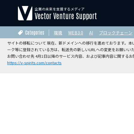
企業の未来を支援するメディア
【運営会社変更のお知らせ】
Vector Venture Support
2026年4月1日をもちまして、本サイトの運営は株式会社ベクターホー
V-Spirits総合研究所株式会社
へ承継されました。
Categories
環境
WEB3.0
AI
ブロックチェーン
サイトの移転について 現在、新ドメインへの移行を進めております。本URL
ーク等に登録されている方は、転送先の新しいURLへの変更をお願いい
お問い合わせ先 4月1日以降のサービス内容、および記事内容に関するお問
https://v-spirits.com/contacts