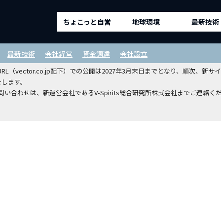
ちょこっと自営
地球環境
最新技術
ルディングスホールディングスから
最新技術
会社経営
資金調達
会社設立
（vector.co.jp配下）での公開は2027年3月末日までとなり、順次
たします。
い合わせは、新運営会社であるV-Spirits総合研究所株式会社までご連絡く