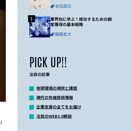
ついて解説
会社設立
5
業界別に学ぶ！成功するための顧
客獲得の基本戦略
販路拡大
PICK UP!!
注目の記事
地球環境の現状と課題
現代の先端技術情報
企業支援の全てをお届け
注目のWEB3.0解説
リ