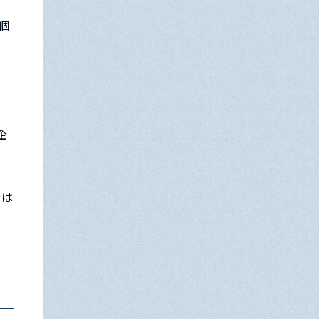
個
企
では