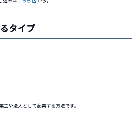
し込みは
こちら
から。
するタイプ
事業主や法人として起業する方法です。