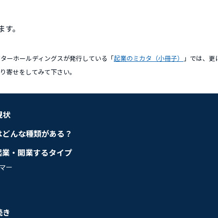
ます。
クターホールディングスが発行している「
起業のミカタ（小冊子）
」では、更
取り寄せをしてみて下さい。
現状
はどんな種類がある？
起業・開業するタイプ
マー
続き