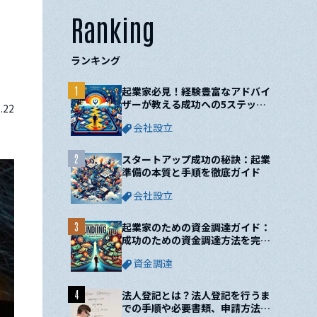
Ranking
ランキング
1
起業家必見！経験豊富なアドバイ
ザーが教える成功への5ステップ
.22
と10の鍵
会社設立
2
スタートアップ成功の秘訣：起業
準備の本質と手順を徹底ガイド
会社設立
3
起業家のための資金調達ガイド：
成功のための資金調達方法を完全
網羅！
資金調達
4
法人登記とは？法人登記を行うま
での手順や必要書類、申請方法に