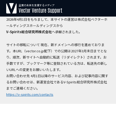
企業の未来を支援するメディア
【運営会社変更のお知らせ】
Vector Venture Support
2026年4月1日をもちまして、本サイトの運営は株式会社ベクターホ
ールディングスホールディングスから
V-Spirits総合研究所株式会社
へ承継されました。
サイトの移転について 現在、新ドメインへの移行を進めておりま
す。本URL（vector.co.jp配下）での公開は2027年3月末日までとな
り、順次、新サイトへ自動的に転送（リダイレクト）されます。お
手数ですが、ブックマーク等に登録されている方は、転送先の新し
いURLへの変更をお願いいたします。
お問い合わせ先 4月1日以降のサービス内容、および記事内容に関す
るお問い合わせは、新運営会社であるV-Spirits総合研究所株式会社
までご連絡ください。
https://v-spirits.com/contacts