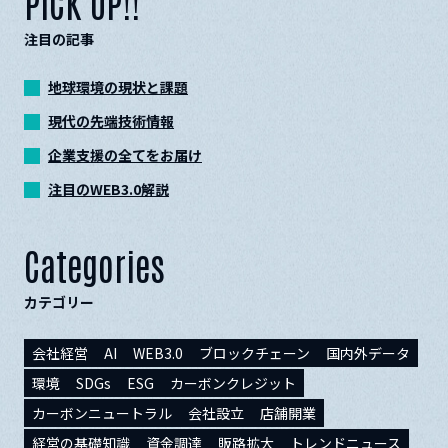
PICK UP!!
注目の記事
地球環境の現状と課題
現代の先端技術情報
企業支援の全てをお届け
注目のWEB3.0解説
Categories
カテゴリー
会社経営
AI
WEB3.0
ブロックチェーン
国内外データ
環境
SDGs
ESG
カーボンクレジット
カーボンニュートラル
会社設立
店舗開業
経営の基礎知識
資金調達
販路拡大
トレンドニュース