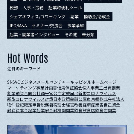
税務
人事・労務
起業時便利ツール
シェアオフィス/コワーキング
副業
補助金/助成金
IPO/M&A
セミナー/交流会
事業承継
起業・開業者インタビュー
その他
未分類
Hot Words
注目のキーワード
SNS
VC
ビジネスメール
ベンチャーキャピタル
ホームページ
マーケティング
事業計画書
信用保証協会
個人事業主
出資
創業
創業融資
合同会社
商号
官公庁
定款
届出
新型コロナウイルス
新型コロナウィルス対策
日本政策金融公庫
東京都
株式会社
法人
物件
登記
確定申告
税務署
税理士
経営改善
経済産業省
自己資金
融資
資本金
起業
起業家
金融機関
開業
飲食
飲食店
飲食店開業