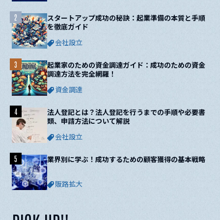
2
スタートアップ成功の秘訣：起業準備の本質と手順
を徹底ガイド
会社設立
3
起業家のための資金調達ガイド：成功のための資金
調達方法を完全網羅！
資金調達
4
法人登記とは？法人登記を行うまでの手順や必要書
類、申請方法について解説
会社設立
5
業界別に学ぶ！成功するための顧客獲得の基本戦略
販路拡大