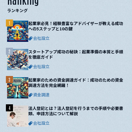
ランキング
1
起業家必見！経験豊富なアドバイザーが教える成功
への5ステップと10の鍵
会社設立
2
スタートアップ成功の秘訣：起業準備の本質と手順
を徹底ガイド
会社設立
3
起業家のための資金調達ガイド：成功のための資金
調達方法を完全網羅！
資金調達
4
法人登記とは？法人登記を行うまでの手順や必要書
類、申請方法について解説
会社設立