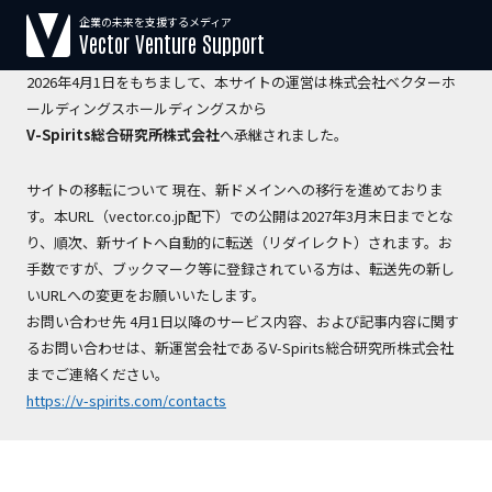
企業の未来を支援するメディア
【運営会社変更のお知らせ】
Vector Venture Support
2026年4月1日をもちまして、本サイトの運営は株式会社ベクターホ
ールディングスホールディングスから
V-Spirits総合研究所株式会社
へ承継されました。
サイトの移転について 現在、新ドメインへの移行を進めておりま
す。本URL（vector.co.jp配下）での公開は2027年3月末日までとな
り、順次、新サイトへ自動的に転送（リダイレクト）されます。お
手数ですが、ブックマーク等に登録されている方は、転送先の新し
いURLへの変更をお願いいたします。
お問い合わせ先 4月1日以降のサービス内容、および記事内容に関す
るお問い合わせは、新運営会社であるV-Spirits総合研究所株式会社
までご連絡ください。
https://v-spirits.com/contacts