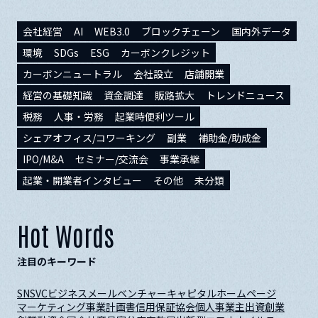
会社経営
AI
WEB3.0
ブロックチェーン
国内外データ
環境
SDGs
ESG
カーボンクレジット
カーボンニュートラル
会社設立
店舗開業
経営の基礎知識
資金調達
販路拡大
トレンドニュース
税務
人事・労務
起業時便利ツール
シェアオフィス/コワーキング
副業
補助金/助成金
IPO/M&A
セミナー/交流会
事業承継
起業・開業者インタビュー
その他
未分類
Hot Words
注目のキーワード
SNS
VC
ビジネスメール
ベンチャーキャピタル
ホームページ
マーケティング
事業計画書
信用保証協会
個人事業主
出資
創業