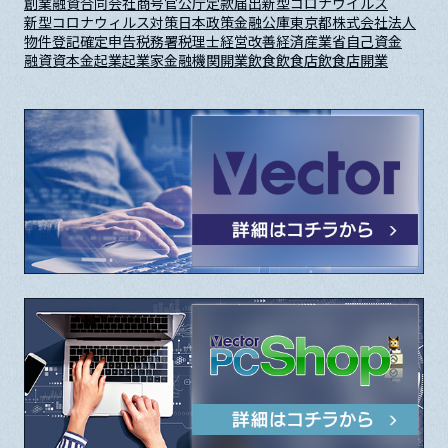
創業融資
合同会社
商号
官公庁
定款
届出
新型コロナウイルス
新型コロナウィルス対策
日本政策金融公庫
東京都
株式会社
法人
物件
登記
確定申告
税務署
税理士
経営改善
経済産業省
自己資金
融資
資本金
起業
起業家
金融機関
開業
飲食
飲食店
飲食店開業