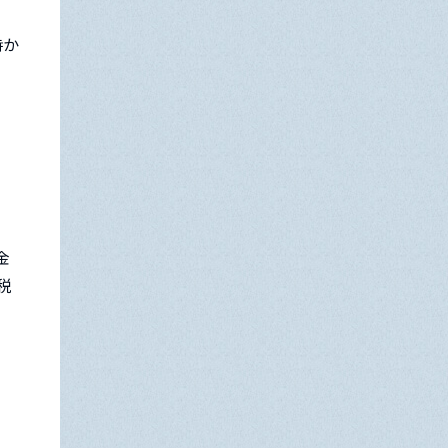
時か
金
税