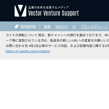
企業の未来を支援するメディア
【運営会社変更のお知らせ】
Vector Venture Support
2026年4月1日をもちまして、本サイトの運営は株式会社ベクターホー
V-Spirits総合研究所株式会社
へ承継されました。
Categories
環境
WEB3.0
AI
ブロックチェーン
サイトの移転について 現在、新ドメインへの移行を進めております。本URL
ーク等に登録されている方は、転送先の新しいURLへの変更をお願いい
お問い合わせ先 4月1日以降のサービス内容、および記事内容に関するお問
https://v-spirits.com/contacts