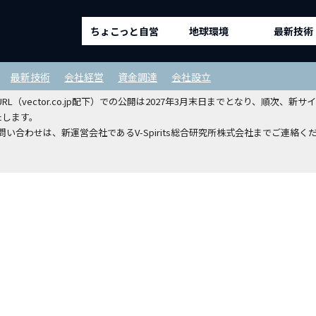
ちょこっと自営
地球環境
最新技術
ルディングスホールディングスから
最新技術
会社経営
資金調達
会社設立
（vector.co.jp配下）での公開は2027年3月末日までとなり、順次
たします。
い合わせは、新運営会社であるV-Spirits総合研究所株式会社までご連絡く