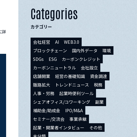
Categories
カテゴリー
に詳
会社経営
AI
WEB3.0
ブロックチェーン
国内外データ
環境
SDGs
ESG
カーボンクレジット
カーボンニュートラル
会社設立
店舗開業
経営の基礎知識
資金調達
販路拡大
トレンドニュース
税務
人事・労務
起業時便利ツール
シェアオフィス/コワーキング
副業
補助金/助成金
IPO/M&A
セミナー/交流会
事業承継
起業・開業者インタビュー
その他
未分類