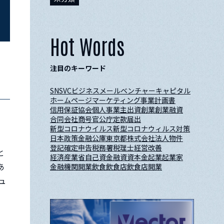
Hot Words
注目のキーワード
SNS
VC
ビジネスメール
ベンチャーキャピタル
ホームページ
マーケティング
事業計画書
信用保証協会
個人事業主
出資
創業
創業融資
合同会社
商号
官公庁
定款
届出
新型コロナウイルス
新型コロナウィルス対策
日本政策金融公庫
東京都
株式会社
法人
物件
登記
確定申告
税務署
税理士
経営改善
と
経済産業省
自己資金
融資
資本金
起業
起業家
あ
金融機関
開業
飲食
飲食店
飲食店開業
ュ