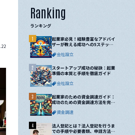
Ranking
ランキング
1
起業家必見！経験豊富なアドバイ
ザーが教える成功への5ステップ
.22
と10の鍵
会社設立
2
スタートアップ成功の秘訣：起業
準備の本質と手順を徹底ガイド
会社設立
3
起業家のための資金調達ガイド：
成功のための資金調達方法を完全
網羅！
資金調達
4
法人登記とは？法人登記を行うま
での手順や必要書類、申請方法に