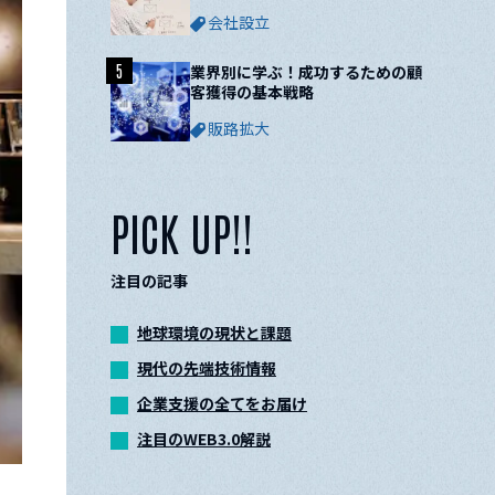
ついて解説
会社設立
5
業界別に学ぶ！成功するための顧
客獲得の基本戦略
販路拡大
PICK UP!!
注目の記事
地球環境の現状と課題
現代の先端技術情報
企業支援の全てをお届け
注目のWEB3.0解説