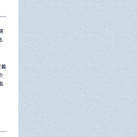
規
る
定義
の
風