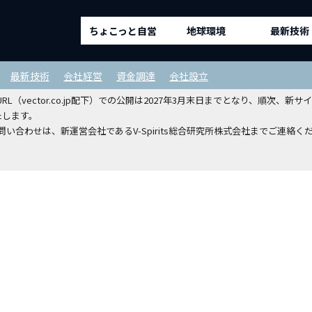
ちょこっと自営
地球環境
最新技術
ルディングスホールディングスから
最新技術
会社経営
資金調達
会社設立
（vector.co.jp配下）での公開は2027年3月末日までとなり、順次
たします。
い合わせは、新運営会社であるV-Spirits総合研究所株式会社までご連絡く