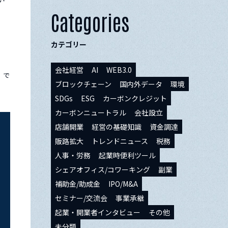
Categories
カテゴリー
会社経営
AI
WEB3.0
」で
ブロックチェーン
国内外データ
環境
SDGs
ESG
カーボンクレジット
カーボンニュートラル
会社設立
店舗開業
経営の基礎知識
資金調達
販路拡大
トレンドニュース
税務
人事・労務
起業時便利ツール
シェアオフィス/コワーキング
副業
補助金/助成金
IPO/M&A
セミナー/交流会
事業承継
起業・開業者インタビュー
その他
未分類