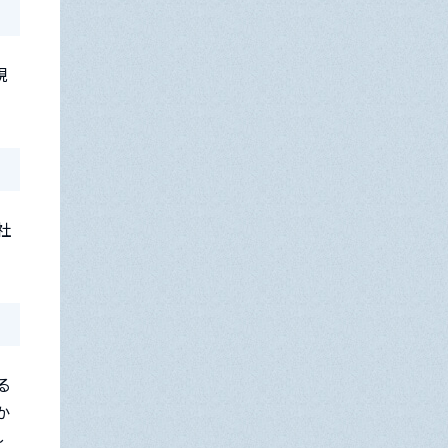
規
社
る
か
～