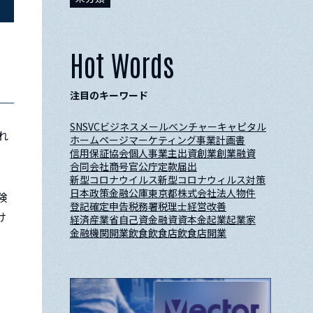
Hot Words
注目のキーワード
SNS
VC
ビジネスメール
ベンチャーキャピタル
れ
ホームページ
マーケティング
事業計画書
信用保証協会
個人事業主
出資
創業
創業融資
合同会社
商号
官公庁
定款
届出
新型コロナウイルス
新型コロナウィルス対策
日本政策金融公庫
東京都
株式会社
法人
物件
険
登記
確定申告
税務署
税理士
経営改善
け
経済産業省
自己資金
融資
資本金
起業
起業家
金融機関
開業
飲食
飲食店
飲食店開業