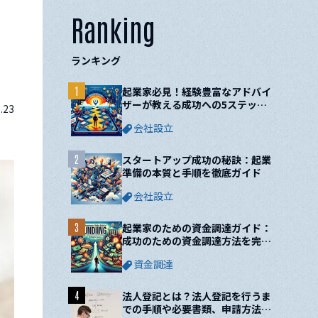
Ranking
ランキング
1
起業家必見！経験豊富なアドバイ
ザーが教える成功への5ステップ
.23
と10の鍵
会社設立
2
スタートアップ成功の秘訣：起業
準備の本質と手順を徹底ガイド
会社設立
3
起業家のための資金調達ガイド：
成功のための資金調達方法を完全
網羅！
資金調達
4
法人登記とは？法人登記を行うま
での手順や必要書類、申請方法に