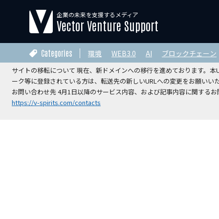
企業の未来を支援するメディア
【運営会社変更のお知らせ】
Vector Venture Support
2026年4月1日をもちまして、本サイトの運営は株式会社ベクターホー
V-Spirits総合研究所株式会社
へ承継されました。
Categories
環境
WEB3.0
AI
ブロックチェーン
サイトの移転について 現在、新ドメインへの移行を進めております。本URL
ーク等に登録されている方は、転送先の新しいURLへの変更をお願いい
お問い合わせ先 4月1日以降のサービス内容、および記事内容に関するお問
https://v-spirits.com/contacts