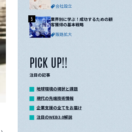
ついて解説
会社設立
5
業界別に学ぶ！成功するための顧
客獲得の基本戦略
販路拡大
PICK UP!!
注目の記事
地球環境の現状と課題
現代の先端技術情報
企業支援の全てをお届け
注目のWEB3.0解説
い