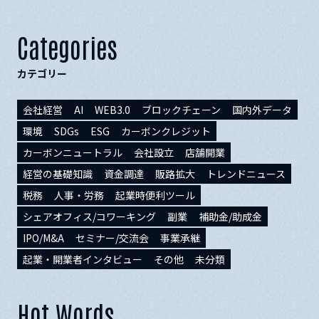
Categories
カテゴリー
会社経営
AI
WEB3.0
ブロックチェーン
国内外データ
環境
SDGs
ESG
カーボンクレジット
カーボンニュートラル
会社設立
店舗開業
経営の基礎知識
資金調達
販路拡大
トレンドニュース
税務
人事・労務
起業時便利ツール
シェアオフィス/コワーキング
副業
補助金/助成金
IPO/M&A
セミナー/交流会
事業承継
起業・開業者インタビュー
その他
未分類
Hot Words