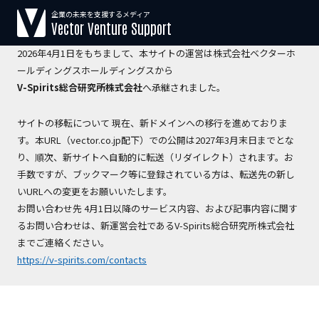
企業の未来を支援するメディア
【運営会社変更のお知らせ】
Vector Venture Support
2026年4月1日をもちまして、本サイトの運営は株式会社ベクターホ
ールディングスホールディングスから
V-Spirits総合研究所株式会社
へ承継されました。
サイトの移転について 現在、新ドメインへの移行を進めておりま
す。本URL（vector.co.jp配下）での公開は2027年3月末日までとな
り、順次、新サイトへ自動的に転送（リダイレクト）されます。お
手数ですが、ブックマーク等に登録されている方は、転送先の新し
いURLへの変更をお願いいたします。
お問い合わせ先 4月1日以降のサービス内容、および記事内容に関す
るお問い合わせは、新運営会社であるV-Spirits総合研究所株式会社
までご連絡ください。
https://v-spirits.com/contacts