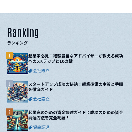
Ranking
ランキング
1
起業家必見！経験豊富なアドバイザーが教える成功
への5ステップと10の鍵
会社設立
2
スタートアップ成功の秘訣：起業準備の本質と手順
を徹底ガイド
会社設立
3
起業家のための資金調達ガイド：成功のための資金
調達方法を完全網羅！
資金調達