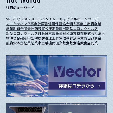
注目のキーワード
SNS
VC
ビジネスメール
ベンチャーキャピタル
ホームページ
マーケティング
事業計画書
信用保証協会
個人事業主
出資
創業
創業融資
合同会社
商号
官公庁
定款
届出
新型コロナウイルス
新型コロナウィルス対策
日本政策金融公庫
東京都
株式会社
法人
物件
登記
確定申告
税務署
税理士
経営改善
経済産業省
自己資金
融資
資本金
起業
起業家
金融機関
開業
飲食
飲食店
飲食店開業