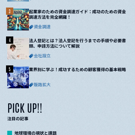
3
起業家のための資金調達ガイド：成功のための資金
調達方法を完全網羅！
資金調達
4
法人登記とは？法人登記を行うまでの手順や必要書
類、申請方法について解説
会社設立
5
業界別に学ぶ！成功するための顧客獲得の基本戦略
販路拡大
PICK UP!!
注目の記事
地球環境の現状と課題