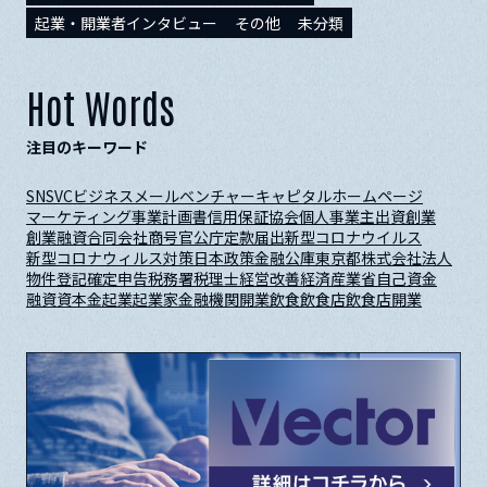
起業・開業者インタビュー
その他
未分類
Hot Words
注目のキーワード
SNS
VC
ビジネスメール
ベンチャーキャピタル
ホームページ
マーケティング
事業計画書
信用保証協会
個人事業主
出資
創業
創業融資
合同会社
商号
官公庁
定款
届出
新型コロナウイルス
新型コロナウィルス対策
日本政策金融公庫
東京都
株式会社
法人
物件
登記
確定申告
税務署
税理士
経営改善
経済産業省
自己資金
融資
資本金
起業
起業家
金融機関
開業
飲食
飲食店
飲食店開業