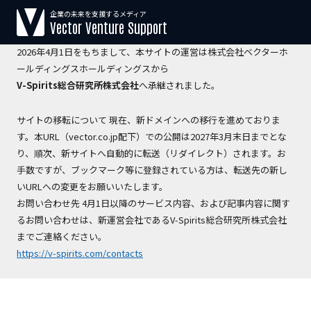
企業の未来を支援するメディア
【運営会社変更のお知らせ】
Vector Venture Support
2026年4月1日をもちまして、本サイトの運営は株式会社ベクターホ
ールディングスホールディングスから
V-Spirits総合研究所株式会社
へ承継されました。
サイトの移転について 現在、新ドメインへの移行を進めておりま
す。本URL（vector.co.jp配下）での公開は2027年3月末日までとな
り、順次、新サイトへ自動的に転送（リダイレクト）されます。お
手数ですが、ブックマーク等に登録されている方は、転送先の新し
いURLへの変更をお願いいたします。
お問い合わせ先 4月1日以降のサービス内容、および記事内容に関す
るお問い合わせは、新運営会社であるV-Spirits総合研究所株式会社
までご連絡ください。
https://v-spirits.com/contacts