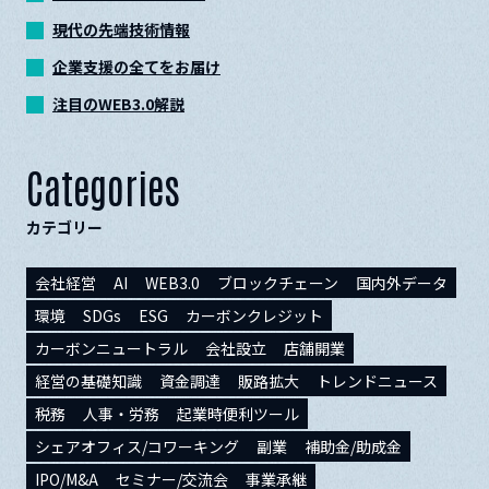
現代の先端技術情報
企業支援の全てをお届け
注目のWEB3.0解説
Categories
カテゴリー
会社経営
AI
WEB3.0
ブロックチェーン
国内外データ
環境
SDGs
ESG
カーボンクレジット
カーボンニュートラル
会社設立
店舗開業
経営の基礎知識
資金調達
販路拡大
トレンドニュース
税務
人事・労務
起業時便利ツール
シェアオフィス/コワーキング
副業
補助金/助成金
IPO/M&A
セミナー/交流会
事業承継