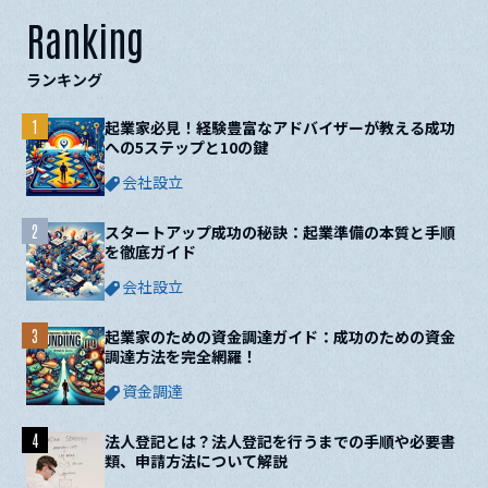
Ranking
ランキング
1
起業家必見！経験豊富なアドバイザーが教える成功
への5ステップと10の鍵
会社設立
2
スタートアップ成功の秘訣：起業準備の本質と手順
を徹底ガイド
会社設立
3
起業家のための資金調達ガイド：成功のための資金
調達方法を完全網羅！
資金調達
4
法人登記とは？法人登記を行うまでの手順や必要書
類、申請方法について解説