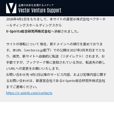
企業の未来を支援するメディア
【運営会社変更のお知らせ】
Vector Venture Support
2026年4月1日をもちまして、本サイトの運営は株式会社ベクターホ
ールディングスホールディングスから
V-Spirits総合研究所株式会社
へ承継されました。
サイトの移転について 現在、新ドメインへの移行を進めておりま
す。本URL（vector.co.jp配下）での公開は2027年3月末日までとな
り、順次、新サイトへ自動的に転送（リダイレクト）されます。お
手数ですが、ブックマーク等に登録されている方は、転送先の新し
いURLへの変更をお願いいたします。
お問い合わせ先 4月1日以降のサービス内容、および記事内容に関す
るお問い合わせは、新運営会社であるV-Spirits総合研究所株式会社
までご連絡ください。
https://v-spirits.com/contacts