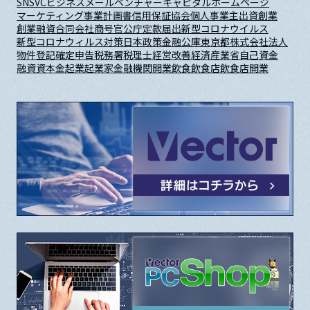
SNS
VC
ビジネスメール
ベンチャーキャピタル
ホームページ
マーケティング
事業計画書
信用保証協会
個人事業主
出資
創業
創業融資
合同会社
商号
官公庁
定款
届出
新型コロナウイルス
新型コロナウィルス対策
日本政策金融公庫
東京都
株式会社
法人
物件
登記
確定申告
税務署
税理士
経営改善
経済産業省
自己資金
融資
資本金
起業
起業家
金融機関
開業
飲食
飲食店
飲食店開業