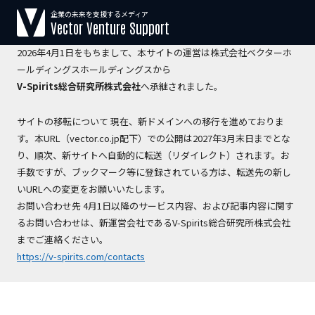
企業の未来を支援するメディア
【運営会社変更のお知らせ】
Vector Venture Support
2026年4月1日をもちまして、本サイトの運営は株式会社ベクターホ
ールディングスホールディングスから
V-Spirits総合研究所株式会社
へ承継されました。
サイトの移転について 現在、新ドメインへの移行を進めておりま
す。本URL（vector.co.jp配下）での公開は2027年3月末日までとな
り、順次、新サイトへ自動的に転送（リダイレクト）されます。お
手数ですが、ブックマーク等に登録されている方は、転送先の新し
いURLへの変更をお願いいたします。
お問い合わせ先 4月1日以降のサービス内容、および記事内容に関す
るお問い合わせは、新運営会社であるV-Spirits総合研究所株式会社
までご連絡ください。
https://v-spirits.com/contacts