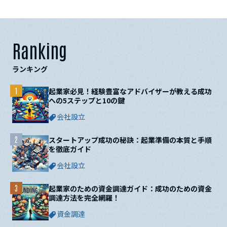
Ranking
ランキング
1
起業家必見！経験豊富なアドバイザーが教える成功
への5ステップと10の鍵
会社設立
2
スタートアップ成功の秘訣：起業準備の本質と手順
を徹底ガイド
会社設立
3
起業家のための資金調達ガイド：成功のための資金
調達方法を完全網羅！
資金調達