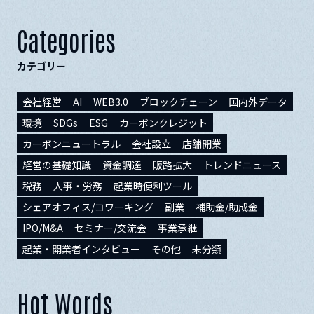
Categories
カテゴリー
会社経営
AI
WEB3.0
ブロックチェーン
国内外データ
環境
SDGs
ESG
カーボンクレジット
カーボンニュートラル
会社設立
店舗開業
経営の基礎知識
資金調達
販路拡大
トレンドニュース
税務
人事・労務
起業時便利ツール
シェアオフィス/コワーキング
副業
補助金/助成金
IPO/M&A
セミナー/交流会
事業承継
起業・開業者インタビュー
その他
未分類
Hot Words