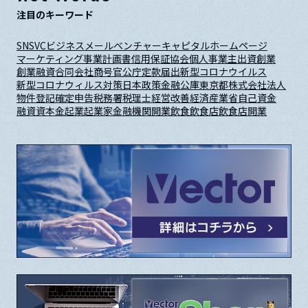
注目のキーワード
SNS
VC
ビジネスメール
ベンチャーキャピタル
ホームページ
マーケティング
事業計画書
信用保証協会
個人事業主
出資
創業
創業融資
合同会社
商号
官公庁
定款
届出
新型コロナウイルス
新型コロナウィルス対策
日本政策金融公庫
東京都
株式会社
法人
物件
登記
確定申告
税務署
税理士
経営改善
経済産業省
自己資金
融資
資本金
起業
起業家
金融機関
開業
飲食
飲食店
飲食店開業