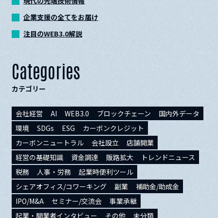
現代の先端技術情報
企業支援の全てをお届け
注目のWEB3.0解説
Categories
カテゴリー
会社経営
AI
WEB3.0
ブロックチェーン
国内外データ
環境
SDGs
ESG
カーボンクレジット
カーボンニュートラル
会社設立
店舗開業
経営の基礎知識
資金調達
販路拡大
トレンドニュース
税務
人事・労務
起業時便利ツール
シェアオフィス/コワーキング
副業
補助金/助成金
IPO/M&A
セミナー/交流会
事業承継
起業・開業者インタビュー
その他
未分類