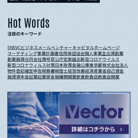
Hot Words
注目のキーワード
SNS
VC
ビジネスメール
ベンチャーキャピタル
ホームページ
マーケティング
事業計画書
信用保証協会
個人事業主
出資
創業
創業融資
合同会社
商号
官公庁
定款
届出
新型コロナウイルス
新型コロナウィルス対策
日本政策金融公庫
東京都
株式会社
法人
物件
登記
確定申告
税務署
税理士
経営改善
経済産業省
自己資金
融資
資本金
起業
起業家
金融機関
開業
飲食
飲食店
飲食店開業