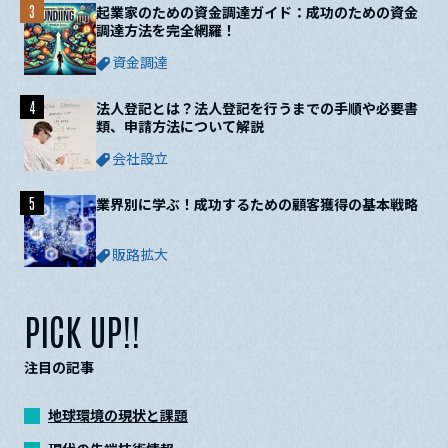
3
起業家のための資金調達ガイド：成功のための資金
調達方法を完全網羅！
資金調達
4
法人登記とは？法人登記を行うまでの手順や必要書
類、申請方法について解説
会社設立
5
業界別に学ぶ！成功するための顧客獲得の基本戦略
販路拡大
PICK UP!!
注目の記事
地球環境の現状と課題