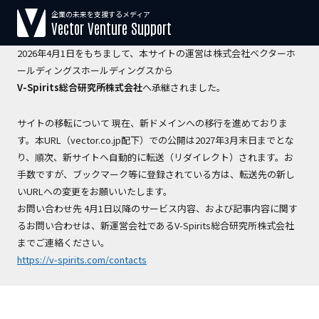
企業の未来を支援するメディア
【運営会社変更のお知らせ】
Vector Venture Support
2026年4月1日をもちまして、本サイトの運営は株式会社ベクターホ
ールディングスホールディングスから
V-Spirits総合研究所株式会社
へ承継されました。
サイトの移転について 現在、新ドメインへの移行を進めておりま
す。本URL（vector.co.jp配下）での公開は2027年3月末日までとな
り、順次、新サイトへ自動的に転送（リダイレクト）されます。お
手数ですが、ブックマーク等に登録されている方は、転送先の新し
いURLへの変更をお願いいたします。
お問い合わせ先 4月1日以降のサービス内容、および記事内容に関す
るお問い合わせは、新運営会社であるV-Spirits総合研究所株式会社
までご連絡ください。
https://v-spirits.com/contacts