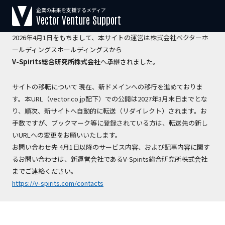
企業の未来を支援するメディア
【運営会社変更のお知らせ】
Vector Venture Support
2026年4月1日をもちまして、本サイトの運営は株式会社ベクターホ
ールディングスホールディングスから
V-Spirits総合研究所株式会社
へ承継されました。
サイトの移転について 現在、新ドメインへの移行を進めておりま
す。本URL（vector.co.jp配下）での公開は2027年3月末日までとな
り、順次、新サイトへ自動的に転送（リダイレクト）されます。お
手数ですが、ブックマーク等に登録されている方は、転送先の新し
いURLへの変更をお願いいたします。
お問い合わせ先 4月1日以降のサービス内容、および記事内容に関す
るお問い合わせは、新運営会社であるV-Spirits総合研究所株式会社
までご連絡ください。
https://v-spirits.com/contacts