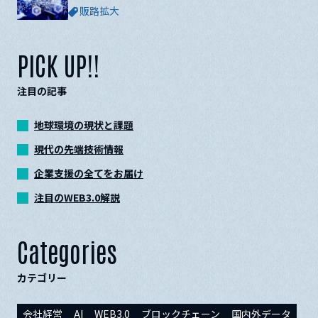
販路拡大
PICK UP!!
注目の記事
地球環境の現状と課題
現代の先端技術情報
企業支援の全てをお届け
注目のWEB3.0解説
Categories
カテゴリー
会社経営
AI
WEB3.0
ブロックチェーン
国内外データ