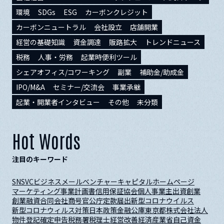
環境
SDGs
ESG
カーボンクレジット
カーボンニュートラル
会社設立
店舗開業
経営の基礎知識
資金調達
販路拡大
トレンドニュース
税務
人事・労務
起業時便利ツール
シェアオフィス/コワーキング
副業
補助金/助成金
IPO/M&A
セミナー/交流会
事業承継
起業・開業者インタビュー
その他
未分類
Hot Words
注目のキーワード
SNS
VC
ビジネスメール
ベンチャーキャピタル
ホームページ
マーケティング
事業計画書
信用保証協会
個人事業主
出資
創業
創業融資
合同会社
商号
官公庁
定款
届出
新型コロナウイルス
新型コロナウィルス対策
日本政策金融公庫
東京都
株式会社
法人
物件
登記
確定申告
税務署
税理士
経営改善
経済産業省
自己資金