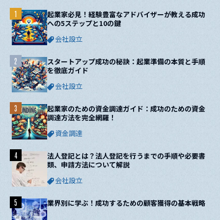
1
起業家必見！経験豊富なアドバイザーが教える成功
への5ステップと10の鍵
会社設立
2
スタートアップ成功の秘訣：起業準備の本質と手順
を徹底ガイド
会社設立
3
起業家のための資金調達ガイド：成功のための資金
調達方法を完全網羅！
資金調達
4
法人登記とは？法人登記を行うまでの手順や必要書
類、申請方法について解説
会社設立
5
業界別に学ぶ！成功するための顧客獲得の基本戦略