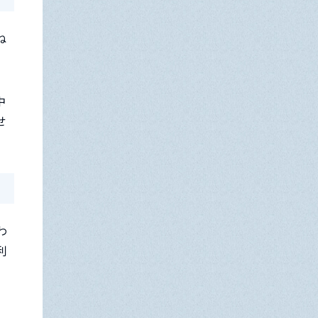
ね
中
せ
わ
利