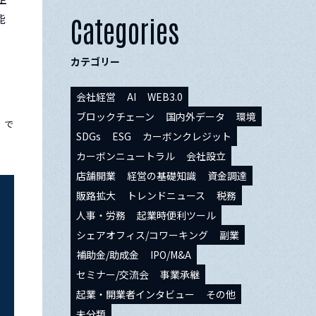
能
Categories
カテゴリー
会社経営
AI
WEB3.0
ブロックチェーン
国内外データ
環境
」で
SDGs
ESG
カーボンクレジット
カーボンニュートラル
会社設立
店舗開業
経営の基礎知識
資金調達
販路拡大
トレンドニュース
税務
人事・労務
起業時便利ツール
シェアオフィス/コワーキング
副業
補助金/助成金
IPO/M&A
セミナー/交流会
事業承継
起業・開業者インタビュー
その他
未分類