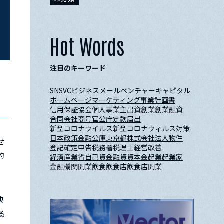
Hot Words
注目のキーワード
SNS
VC
ビジネスメール
ベンチャーキャピタル
ホームページ
マーケティング
事業計画書
信用保証協会
個人事業主
出資
創業
創業融資
合同会社
商号
官公庁
定款
届出
新型コロナウイルス
新型コロナウィルス対策
日本政策金融公庫
東京都
株式会社
法人
物件
せ
登記
確定申告
税務署
税理士
経営改善
的
経済産業省
自己資金
融資
資本金
起業
起業家
金融機関
開業
飲食
飲食店
飲食店開業
決
る