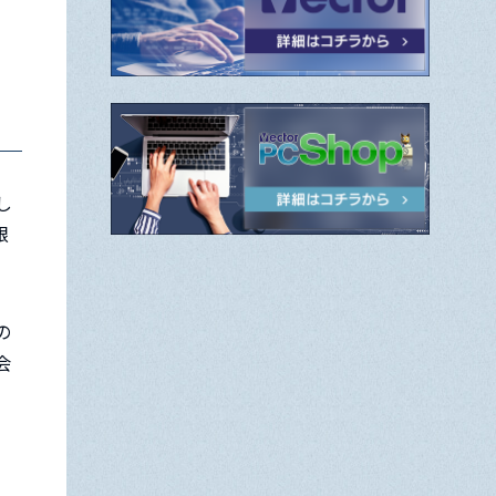
し
銀
の
会