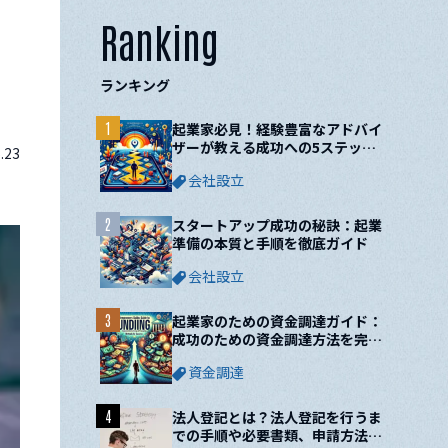
Ranking
ランキング
1
起業家必見！経験豊富なアドバイ
ザーが教える成功への5ステップ
.23
と10の鍵
会社設立
2
スタートアップ成功の秘訣：起業
準備の本質と手順を徹底ガイド
会社設立
3
起業家のための資金調達ガイド：
成功のための資金調達方法を完全
網羅！
資金調達
4
法人登記とは？法人登記を行うま
での手順や必要書類、申請方法に