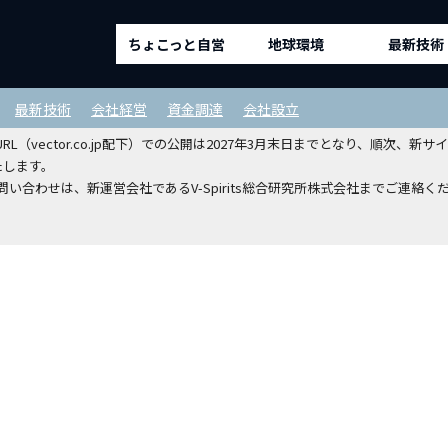
ちょこっと自営
地球環境
最新技術
ルディングスホールディングスから
最新技術
会社経営
資金調達
会社設立
（vector.co.jp配下）での公開は2027年3月末日までとなり、順次
たします。
い合わせは、新運営会社であるV-Spirits総合研究所株式会社までご連絡く