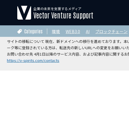
企業の未来を支援するメディア
【運営会社変更のお知らせ】
Vector Venture Support
2026年4月1日をもちまして、本サイトの運営は株式会社ベクターホー
V-Spirits総合研究所株式会社
へ承継されました。
Categories
環境
WEB3.0
AI
ブロックチェーン
サイトの移転について 現在、新ドメインへの移行を進めております。本URL
ーク等に登録されている方は、転送先の新しいURLへの変更をお願いい
お問い合わせ先 4月1日以降のサービス内容、および記事内容に関するお問
https://v-spirits.com/contacts