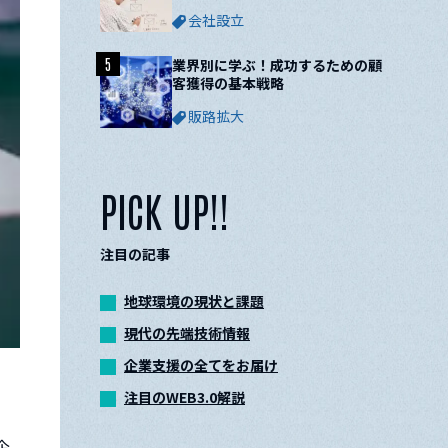
ついて解説
会社設立
5
業界別に学ぶ！成功するための顧
客獲得の基本戦略
販路拡大
PICK UP!!
注目の記事
地球環境の現状と課題
現代の先端技術情報
企業支援の全てをお届け
注目のWEB3.0解説
企