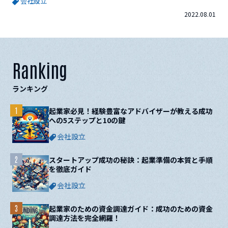
会社設立
種・職種別 開業ガイド 【ア行】アウトドアインストラクター
2022.08.01
アクセサリーショップアクチュアリーアニメーターアパー...
Ranking
ランキング
1
起業家必見！経験豊富なアドバイザーが教える成功
への5ステップと10の鍵
会社設立
2
スタートアップ成功の秘訣：起業準備の本質と手順
を徹底ガイド
会社設立
3
起業家のための資金調達ガイド：成功のための資金
調達方法を完全網羅！