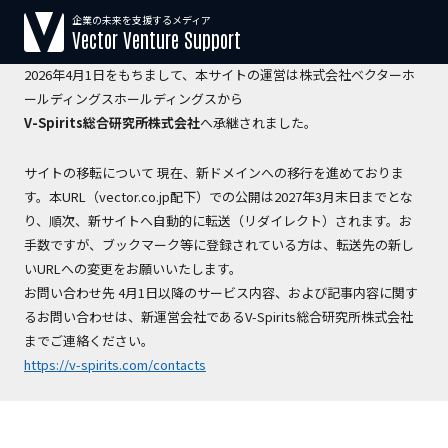
企業の未来を支援するメディア
【運営会社変更のお知らせ】
Vector Venture Support
2026年4月1日をもちまして、本サイトの運営は株式会社ベクターホ
ールディングスホールディングスから
V-Spirits総合研究所株式会社
へ承継されました。
サイトの移転について 現在、新ドメインへの移行を進めておりま
す。本URL（vector.co.jp配下）での公開は2027年3月末日までとな
り、順次、新サイトへ自動的に転送（リダイレクト）されます。お
手数ですが、ブックマーク等に登録されている方は、転送先の新し
いURLへの変更をお願いいたします。
お問い合わせ先 4月1日以降のサービス内容、および記事内容に関す
るお問い合わせは、新運営会社であるV-Spirits総合研究所株式会社
までご連絡ください。
https://v-spirits.com/contacts