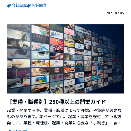
はないでしょうか？今回は、フィットネスジムでの開業につい
会社設立
店舗開業
て解説していきます。※この記事を書いているVector Venture
2021.02.05
Supportを運営している株式会社ベクターホールディングスが
発行している「起業のミカタ（小冊子）」では、更に詳しい...
【業種・職種別】250種以上の開業ガイド
起業・開業する際、業種・職種によって許認可や免許が必要な
ものがあります。本ページでは、起業・開業を検討している方
向けに、業種・職種別、起業・開業に必要な「手続き」「留意
点」「準備事項」「係る費用」などをまとめています。[toc]業