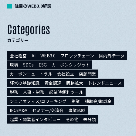
注目のWEB3.0解説
Categories
カテゴリー
会社経営
AI
WEB3.0
ブロックチェーン
国内外データ
環境
SDGs
ESG
カーボンクレジット
カーボンニュートラル
会社設立
店舗開業
経営の基礎知識
資金調達
販路拡大
トレンドニュース
税務
人事・労務
起業時便利ツール
シェアオフィス/コワーキング
副業
補助金/助成金
IPO/M&A
セミナー/交流会
事業承継
起業・開業者インタビュー
その他
未分類