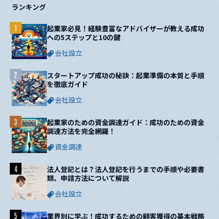
ランキング
1
起業家必見！経験豊富なアドバイザーが教える成功
への5ステップと10の鍵
会社設立
2
スタートアップ成功の秘訣：起業準備の本質と手順
を徹底ガイド
会社設立
3
起業家のための資金調達ガイド：成功のための資金
調達方法を完全網羅！
資金調達
4
法人登記とは？法人登記を行うまでの手順や必要書
類、申請方法について解説
会社設立
5
業界別に学ぶ！成功するための顧客獲得の基本戦略