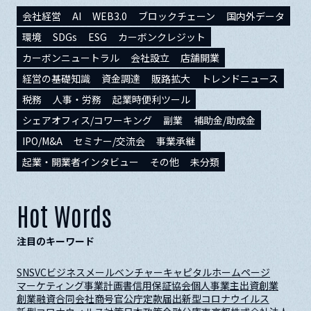
会社経営
AI
WEB3.0
ブロックチェーン
国内外データ
環境
SDGs
ESG
カーボンクレジット
カーボンニュートラル
会社設立
店舗開業
経営の基礎知識
資金調達
販路拡大
トレンドニュース
税務
人事・労務
起業時便利ツール
シェアオフィス/コワーキング
副業
補助金/助成金
IPO/M&A
セミナー/交流会
事業承継
起業・開業者インタビュー
その他
未分類
Hot Words
注目のキーワード
SNS
VC
ビジネスメール
ベンチャーキャピタル
ホームページ
マーケティング
事業計画書
信用保証協会
個人事業主
出資
創業
創業融資
合同会社
商号
官公庁
定款
届出
新型コロナウイルス