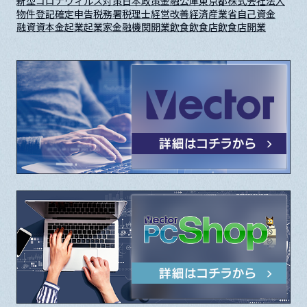
新型コロナウィルス対策
日本政策金融公庫
東京都
株式会社
法人
物件
登記
確定申告
税務署
税理士
経営改善
経済産業省
自己資金
融資
資本金
起業
起業家
金融機関
開業
飲食
飲食店
飲食店開業