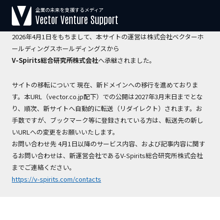
企業の未来を支援するメディア
【運営会社変更のお知らせ】
Vector Venture Support
2026年4月1日をもちまして、本サイトの運営は株式会社ベクターホ
ールディングスホールディングスから
V-Spirits総合研究所株式会社
へ承継されました。
サイトの移転について 現在、新ドメインへの移行を進めておりま
す。本URL（vector.co.jp配下）での公開は2027年3月末日までとな
り、順次、新サイトへ自動的に転送（リダイレクト）されます。お
手数ですが、ブックマーク等に登録されている方は、転送先の新し
いURLへの変更をお願いいたします。
お問い合わせ先 4月1日以降のサービス内容、および記事内容に関す
るお問い合わせは、新運営会社であるV-Spirits総合研究所株式会社
までご連絡ください。
https://v-spirits.com/contacts