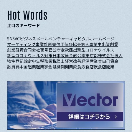
Hot Words
注目のキーワード
SNS
VC
ビジネスメール
ベンチャーキャピタル
ホームページ
マーケティング
事業計画書
信用保証協会
個人事業主
出資
創業
創業融資
合同会社
商号
官公庁
定款
届出
新型コロナウイルス
新型コロナウィルス対策
日本政策金融公庫
東京都
株式会社
法人
物件
登記
確定申告
税務署
税理士
経営改善
経済産業省
自己資金
融資
資本金
起業
起業家
金融機関
開業
飲食
飲食店
飲食店開業