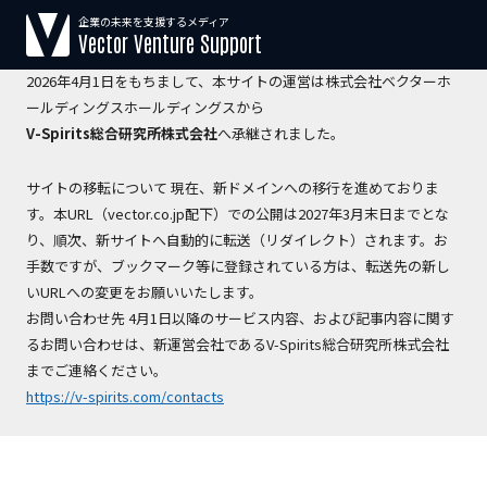
企業の未来を支援するメディア
【運営会社変更のお知らせ】
Vector Venture Support
2026年4月1日をもちまして、本サイトの運営は株式会社ベクターホ
ールディングスホールディングスから
V-Spirits総合研究所株式会社
へ承継されました。
サイトの移転について 現在、新ドメインへの移行を進めておりま
す。本URL（vector.co.jp配下）での公開は2027年3月末日までとな
り、順次、新サイトへ自動的に転送（リダイレクト）されます。お
手数ですが、ブックマーク等に登録されている方は、転送先の新し
いURLへの変更をお願いいたします。
お問い合わせ先 4月1日以降のサービス内容、および記事内容に関す
るお問い合わせは、新運営会社であるV-Spirits総合研究所株式会社
までご連絡ください。
https://v-spirits.com/contacts