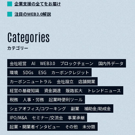
企業支援の全てをお届け
注目のWEB3.0解説
Categories
カテゴリー
会社経営
AI
WEB3.0
ブロックチェーン
国内外データ
環境
SDGs
ESG
カーボンクレジット
カーボンニュートラル
会社設立
店舗開業
経営の基礎知識
資金調達
販路拡大
トレンドニュース
税務
人事・労務
起業時便利ツール
シェアオフィス/コワーキング
副業
補助金/助成金
IPO/M&A
セミナー/交流会
事業承継
起業・開業者インタビュー
その他
未分類