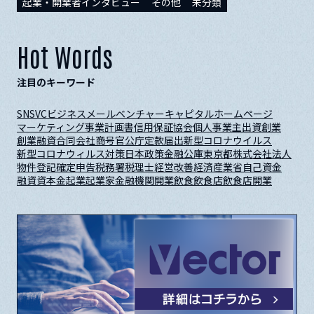
起業・開業者インタビュー
その他
未分類
Hot Words
注目のキーワード
SNS
VC
ビジネスメール
ベンチャーキャピタル
ホームページ
マーケティング
事業計画書
信用保証協会
個人事業主
出資
創業
創業融資
合同会社
商号
官公庁
定款
届出
新型コロナウイルス
新型コロナウィルス対策
日本政策金融公庫
東京都
株式会社
法人
物件
登記
確定申告
税務署
税理士
経営改善
経済産業省
自己資金
融資
資本金
起業
起業家
金融機関
開業
飲食
飲食店
飲食店開業