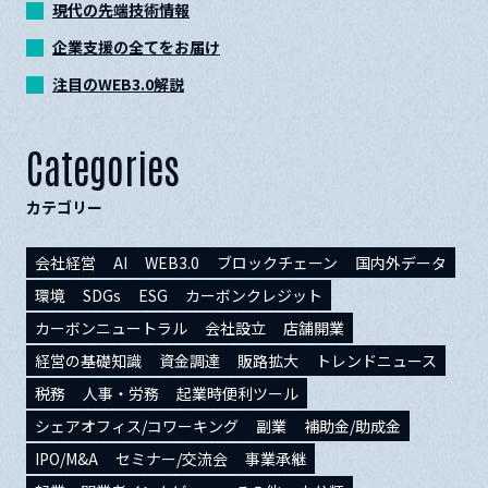
現代の先端技術情報
企業支援の全てをお届け
注目のWEB3.0解説
Categories
カテゴリー
会社経営
AI
WEB3.0
ブロックチェーン
国内外データ
環境
SDGs
ESG
カーボンクレジット
カーボンニュートラル
会社設立
店舗開業
経営の基礎知識
資金調達
販路拡大
トレンドニュース
税務
人事・労務
起業時便利ツール
シェアオフィス/コワーキング
副業
補助金/助成金
IPO/M&A
セミナー/交流会
事業承継