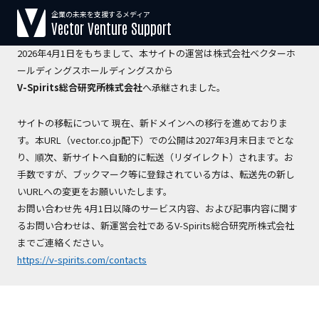
企業の未来を支援するメディア
【運営会社変更のお知らせ】
Vector Venture Support
2026年4月1日をもちまして、本サイトの運営は株式会社ベクターホ
ールディングスホールディングスから
V-Spirits総合研究所株式会社
へ承継されました。
サイトの移転について 現在、新ドメインへの移行を進めておりま
す。本URL（vector.co.jp配下）での公開は2027年3月末日までとな
り、順次、新サイトへ自動的に転送（リダイレクト）されます。お
手数ですが、ブックマーク等に登録されている方は、転送先の新し
いURLへの変更をお願いいたします。
お問い合わせ先 4月1日以降のサービス内容、および記事内容に関す
るお問い合わせは、新運営会社であるV-Spirits総合研究所株式会社
までご連絡ください。
https://v-spirits.com/contacts