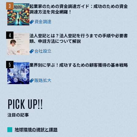
3
起業家のための資金調達ガイド：成功のための資金
調達方法を完全網羅！
資金調達
4
法人登記とは？法人登記を行うまでの手順や必要書
類、申請方法について解説
会社設立
5
業界別に学ぶ！成功するための顧客獲得の基本戦略
販路拡大
PICK UP!!
注目の記事
地球環境の現状と課題