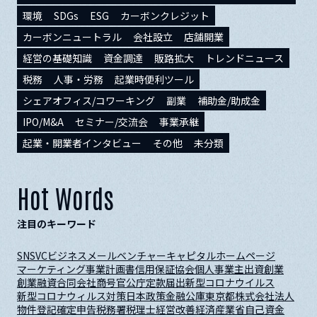
環境
SDGs
ESG
カーボンクレジット
カーボンニュートラル
会社設立
店舗開業
経営の基礎知識
資金調達
販路拡大
トレンドニュース
税務
人事・労務
起業時便利ツール
シェアオフィス/コワーキング
副業
補助金/助成金
IPO/M&A
セミナー/交流会
事業承継
起業・開業者インタビュー
その他
未分類
Hot Words
注目のキーワード
SNS
VC
ビジネスメール
ベンチャーキャピタル
ホームページ
マーケティング
事業計画書
信用保証協会
個人事業主
出資
創業
創業融資
合同会社
商号
官公庁
定款
届出
新型コロナウイルス
新型コロナウィルス対策
日本政策金融公庫
東京都
株式会社
法人
物件
登記
確定申告
税務署
税理士
経営改善
経済産業省
自己資金