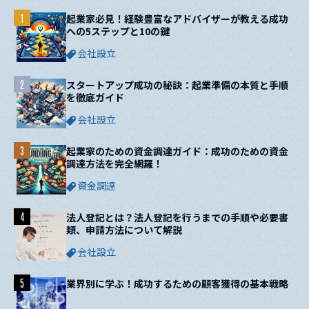
1
起業家必見！経験豊富なアドバイザーが教える成功
への5ステップと10の鍵
会社設立
2
スタートアップ成功の秘訣：起業準備の本質と手順
を徹底ガイド
会社設立
3
起業家のための資金調達ガイド：成功のための資金
調達方法を完全網羅！
資金調達
4
法人登記とは？法人登記を行うまでの手順や必要書
類、申請方法について解説
会社設立
5
業界別に学ぶ！成功するための顧客獲得の基本戦略