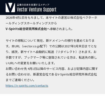
企業の未来を支援するメディア
【運営会社変更のお知らせ】
Vector Venture Support
2026年4月1日をもちまして、本サイトの運営は株式会社ベクターホ
ールディングスホールディングスから
V-Spirits総合研究所株式会社
へ承継されました。
サイトの移転について 現在、新ドメインへの移行を進めておりま
す。本URL（vector.co.jp配下）での公開は2027年3月末日までとな
り、順次、新サイトへ自動的に転送（リダイレクト）されます。お
手数ですが、ブックマーク等に登録されている方は、転送先の新し
いURLへの変更をお願いいたします。
お問い合わせ先 4月1日以降のサービス内容、および記事内容に関す
るお問い合わせは、新運営会社であるV-Spirits総合研究所株式会社
までご連絡ください。
https://v-spirits.com/contacts