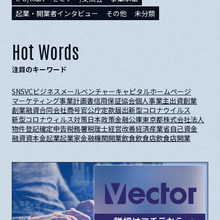
起業・開業者インタビュー
その他
未分類
Hot Words
注目のキーワード
SNS
VC
ビジネスメール
ベンチャーキャピタル
ホームページ
マーケティング
事業計画書
信用保証協会
個人事業主
出資
創業
創業融資
合同会社
商号
官公庁
定款
届出
新型コロナウイルス
新型コロナウィルス対策
日本政策金融公庫
東京都
株式会社
法人
物件
登記
確定申告
税務署
税理士
経営改善
経済産業省
自己資金
融資
資本金
起業
起業家
金融機関
開業
飲食
飲食店
飲食店開業