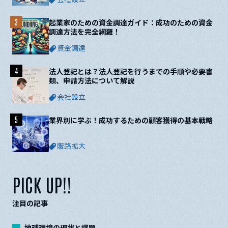
3
起業家のための資金調達ガイド：成功のための資金
調達方法を完全網羅！
資金調達
4
法人登記とは？法人登記を行うまでの手順や必要書
類、申請方法について解説
会社設立
5
業界別に学ぶ！成功するための顧客獲得の基本戦略
販路拡大
PICK UP!!
注目の記事
地球環境の現状と課題