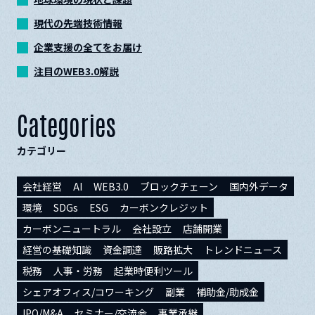
現代の先端技術情報
企業支援の全てをお届け
注目のWEB3.0解説
Categories
カテゴリー
会社経営
AI
WEB3.0
ブロックチェーン
国内外データ
環境
SDGs
ESG
カーボンクレジット
カーボンニュートラル
会社設立
店舗開業
経営の基礎知識
資金調達
販路拡大
トレンドニュース
税務
人事・労務
起業時便利ツール
シェアオフィス/コワーキング
副業
補助金/助成金
IPO/M&A
セミナー/交流会
事業承継