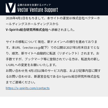
企業の未来を支援するメディア
【運営会社変更のお知らせ】
Vector Venture Support
2026年4月1日をもちまして、本サイトの運営は株式会社ベクターホ
ールディングスホールディングスから
V-Spirits総合研究所株式会社
へ承継されました。
サイトの移転について 現在、新ドメインへの移行を進めておりま
す。本URL（vector.co.jp配下）での公開は2027年3月末日までとな
り、順次、新サイトへ自動的に転送（リダイレクト）されます。お
手数ですが、ブックマーク等に登録されている方は、転送先の新し
いURLへの変更をお願いいたします。
お問い合わせ先 4月1日以降のサービス内容、および記事内容に関す
るお問い合わせは、新運営会社であるV-Spirits総合研究所株式会社
までご連絡ください。
https://v-spirits.com/contacts