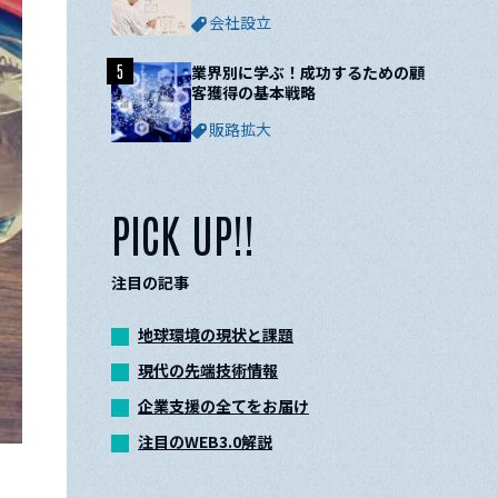
ついて解説
会社設立
5
業界別に学ぶ！成功するための顧
客獲得の基本戦略
販路拡大
PICK UP!!
注目の記事
地球環境の現状と課題
現代の先端技術情報
企業支援の全てをお届け
注目のWEB3.0解説