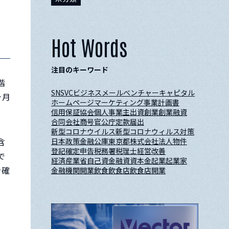
Hot Words
注目のキーワード
階
SNS
VC
ビジネスメール
ベンチャーキャピタル
ヶ月
ホームページ
マーケティング
事業計画書
信用保証協会
個人事業主
出資
創業
創業融資
合同会社
商号
官公庁
定款
届出
新型コロナウイルス
新型コロナウィルス対策
含
日本政策金融公庫
東京都
株式会社
法人
物件
登記
確定申告
税務署
税理士
経営改善
で
経済産業省
自己資金
融資
資本金
起業
起業家
を確
金融機関
開業
飲食
飲食店
飲食店開業