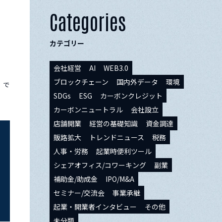
Categories
カテゴリー
会社経営
AI
WEB3.0
ブロックチェーン
国内外データ
環境
」で
SDGs
ESG
カーボンクレジット
カーボンニュートラル
会社設立
店舗開業
経営の基礎知識
資金調達
販路拡大
トレンドニュース
税務
人事・労務
起業時便利ツール
シェアオフィス/コワーキング
副業
補助金/助成金
IPO/M&A
セミナー/交流会
事業承継
起業・開業者インタビュー
その他
未分類