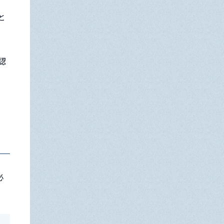
と
認
、
必