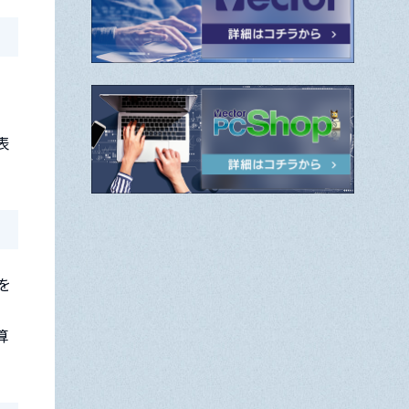
表
を
算