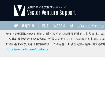
企業の未来を支援するメディア
【運営会社変更のお知らせ】
Vector Venture Support
2026年4月1日をもちまして、本サイトの運営は株式会社ベクターホー
V-Spirits総合研究所株式会社
へ承継されました。
Categories
環境
WEB3.0
AI
ブロックチェーン
サイトの移転について 現在、新ドメインへの移行を進めております。本URL
ーク等に登録されている方は、転送先の新しいURLへの変更をお願いい
お問い合わせ先 4月1日以降のサービス内容、および記事内容に関するお問
https://v-spirits.com/contacts