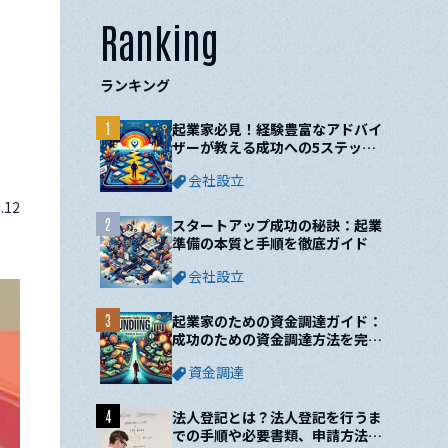
Ranking
ランキング
1
起業家必見！経験豊富なアドバイ
ザーが教える成功への5ステップ
と10の鍵
会社設立
.12
2
スタートアップ成功の秘訣：起業
準備の本質と手順を徹底ガイド
会社設立
3
起業家のための資金調達ガイド：
成功のための資金調達方法を完全
網羅！
資金調達
4
法人登記とは？法人登記を行うま
での手順や必要書類、申請方法に