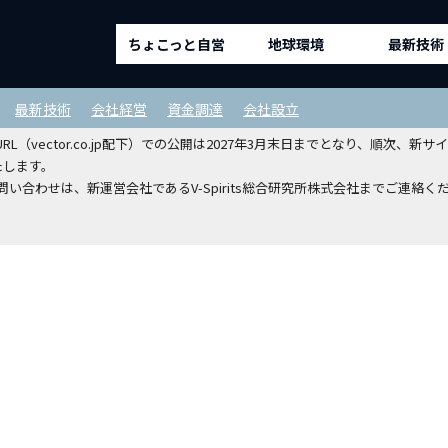
ちょこっと自営
地球環境
最新技術
ルディングスホールディングスから
最新技術
会社経営
資金調達
会社設立
（vector.co.jp配下）での公開は2027年3月末日までとなり、順次
たします。
い合わせは、新運営会社であるV-Spirits総合研究所株式会社までご連絡く