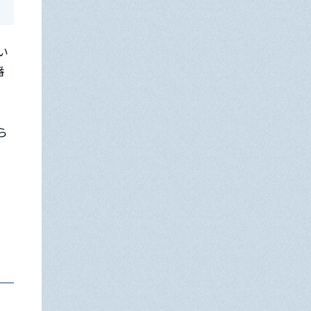
い
番
ら