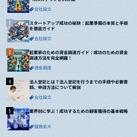
会社設立
2
スタートアップ成功の秘訣：起業準備の本質と手順
を徹底ガイド
会社設立
3
起業家のための資金調達ガイド：成功のための資金
調達方法を完全網羅！
資金調達
4
法人登記とは？法人登記を行うまでの手順や必要書
類、申請方法について解説
会社設立
5
業界別に学ぶ！成功するための顧客獲得の基本戦略
販路拡大