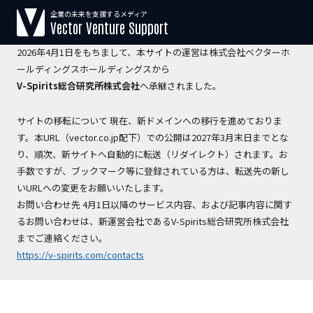
企業の未来を支援するメディア
【運営会社変更のお知らせ】
Vector Venture Support
2026年4月1日をもちまして、本サイトの運営は株式会社ベクターホ
ールディングスホールディングスから
V-Spirits総合研究所株式会社
へ承継されました。
サイトの移転について 現在、新ドメインへの移行を進めておりま
す。本URL（vector.co.jp配下）での公開は2027年3月末日までとな
り、順次、新サイトへ自動的に転送（リダイレクト）されます。お
手数ですが、ブックマーク等に登録されている方は、転送先の新し
いURLへの変更をお願いいたします。
お問い合わせ先 4月1日以降のサービス内容、および記事内容に関す
るお問い合わせは、新運営会社であるV-Spirits総合研究所株式会社
までご連絡ください。
https://v-spirits.com/contacts