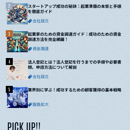
2
スタートアップ成功の秘訣：起業準備の本質と手順
を徹底ガイド
会社設立
3
起業家のための資金調達ガイド：成功のための資金
調達方法を完全網羅！
資金調達
4
法人登記とは？法人登記を行うまでの手順や必要書
類、申請方法について解説
会社設立
5
業界別に学ぶ！成功するための顧客獲得の基本戦略
販路拡大
PICK UP!!