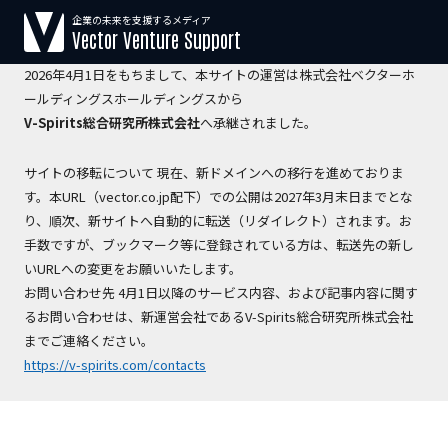
企業の未来を支援するメディア
【運営会社変更のお知らせ】
Vector Venture Support
2026年4月1日をもちまして、本サイトの運営は株式会社ベクターホ
ールディングスホールディングスから
V-Spirits総合研究所株式会社
へ承継されました。
サイトの移転について 現在、新ドメインへの移行を進めておりま
す。本URL（vector.co.jp配下）での公開は2027年3月末日までとな
り、順次、新サイトへ自動的に転送（リダイレクト）されます。お
手数ですが、ブックマーク等に登録されている方は、転送先の新し
いURLへの変更をお願いいたします。
お問い合わせ先 4月1日以降のサービス内容、および記事内容に関す
るお問い合わせは、新運営会社であるV-Spirits総合研究所株式会社
までご連絡ください。
https://v-spirits.com/contacts