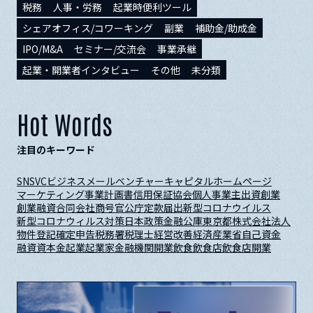
税務
人事・労務
起業時便利ツール
シェアオフィス/コワーキング
副業
補助金/助成金
IPO/M&A
セミナー/交流会
事業承継
起業・開業者インタビュー
その他
未分類
Hot Words
注目のキーワード
SNS
VC
ビジネスメール
ベンチャーキャピタル
ホームページ
マーケティング
事業計画書
信用保証協会
個人事業主
出資
創業
創業融資
合同会社
商号
官公庁
定款
届出
新型コロナウイルス
新型コロナウィルス対策
日本政策金融公庫
東京都
株式会社
法人
物件
登記
確定申告
税務署
税理士
経営改善
経済産業省
自己資金
融資
資本金
起業
起業家
金融機関
開業
飲食
飲食店
飲食店開業