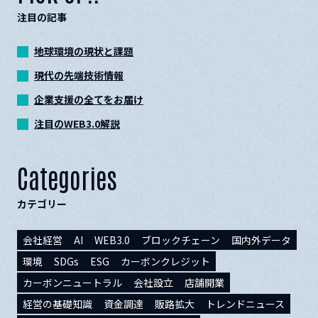
注目の記事
地球環境の現状と課題
現代の先端技術情報
企業支援の全てをお届け
注目のWEB3.0解説
Categories
カテゴリー
会社経営
AI
WEB3.0
ブロックチェーン
国内外データ
環境
SDGs
ESG
カーボンクレジット
カーボンニュートラル
会社設立
店舗開業
経営の基礎知識
資金調達
販路拡大
トレンドニュース