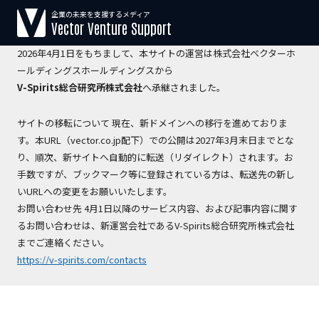
企業の未来を支援するメディア
【運営会社変更のお知らせ】
Vector Venture Support
2026年4月1日をもちまして、本サイトの運営は株式会社ベクターホ
ールディングスホールディングスから
V-Spirits総合研究所株式会社
へ承継されました。
サイトの移転について 現在、新ドメインへの移行を進めておりま
す。本URL（vector.co.jp配下）での公開は2027年3月末日までとな
り、順次、新サイトへ自動的に転送（リダイレクト）されます。お
手数ですが、ブックマーク等に登録されている方は、転送先の新し
いURLへの変更をお願いいたします。
お問い合わせ先 4月1日以降のサービス内容、および記事内容に関す
るお問い合わせは、新運営会社であるV-Spirits総合研究所株式会社
までご連絡ください。
https://v-spirits.com/contacts