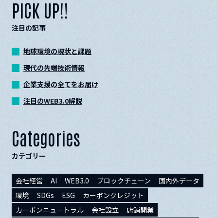
PICK UP!!
注目の記事
地球環境の現状と課題
現代の先端技術情報
企業支援の全てをお届け
注目のWEB3.0解説
Categories
カテゴリー
会社経営
AI
WEB3.0
ブロックチェーン
国内外データ
環境
SDGs
ESG
カーボンクレジット
カーボンニュートラル
会社設立
店舗開業