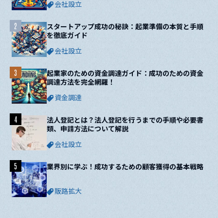
会社設立
2
スタートアップ成功の秘訣：起業準備の本質と手順
を徹底ガイド
会社設立
3
起業家のための資金調達ガイド：成功のための資金
調達方法を完全網羅！
資金調達
4
法人登記とは？法人登記を行うまでの手順や必要書
類、申請方法について解説
会社設立
5
業界別に学ぶ！成功するための顧客獲得の基本戦略
販路拡大