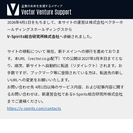
企業の未来を支援するメディア
【運営会社変更のお知らせ】
Vector Venture Support
2026年4月1日をもちまして、本サイトの運営は株式会社ベクターホ
ールディングスホールディングスから
V-Spirits総合研究所株式会社
へ承継されました。
サイトの移転について 現在、新ドメインへの移行を進めておりま
す。本URL（vector.co.jp配下）での公開は2027年3月末日までとな
り、順次、新サイトへ自動的に転送（リダイレクト）されます。お
手数ですが、ブックマーク等に登録されている方は、転送先の新し
いURLへの変更をお願いいたします。
お問い合わせ先 4月1日以降のサービス内容、および記事内容に関す
るお問い合わせは、新運営会社であるV-Spirits総合研究所株式会社
までご連絡ください。
https://v-spirits.com/contacts