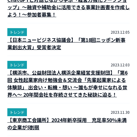
ップ」～融資や補助金に活用できる事業計画書を作成し
よう！～参加者募集！
トレンド
2023.12.05
【日本ニュービジネス協議会】「第18回ニッポン新事
業創出大賞」受賞者決定
トレンド
2023.12.03
【横浜市、公益財団法人横浜企業経営支援財団】「第6
回 女性起業家向け勉強会＆交流会「先輩起業家による
体験談」 出会い・転機・想い ～誰もが幸せになれる世
界へ～ 20年間会社を存続させてきた秘訣に迫る！
トレンド
2023.11.30
【東京商工会議所】2024年新卒採用 充足率50％未満
の企業が5割弱