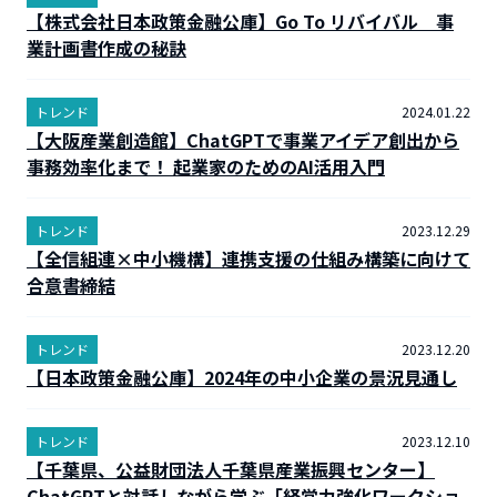
【株式会社日本政策金融公庫】Go To リバイバル 事
業計画書作成の秘訣
トレンド
2024.01.22
【大阪産業創造館】ChatGPTで事業アイデア創出から
事務効率化まで！ 起業家のためのAI活用入門
トレンド
2023.12.29
【全信組連×中小機構】連携支援の仕組み構築に向けて
合意書締結
トレンド
2023.12.20
【日本政策金融公庫】2024年の中小企業の景況見通し
トレンド
2023.12.10
【千葉県、公益財団法人千葉県産業振興センター】
ChatGPTと対話しながら学ぶ「経営力強化ワークショ