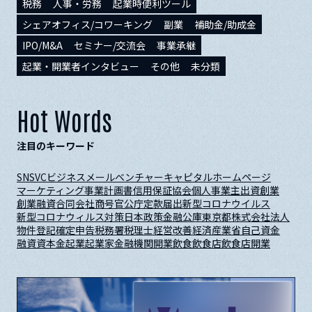
税務
人事・労務
起業時便利ツール
シェアオフィス/コワーキング
副業
補助金/助成金
IPO/M&A
セミナー/交流会
事業承継
起業・開業者インタビュー
その他
未分類
Hot Words
注目のキーワード
SNS
VC
ビジネスメール
ベンチャーキャピタル
ホームページ
マーケティング
事業計画書
信用保証協会
個人事業主
出資
創業
創業融資
合同会社
商号
官公庁
定款
届出
新型コロナウイルス
新型コロナウィルス対策
日本政策金融公庫
東京都
株式会社
法人
物件
登記
確定申告
税務署
税理士
経営改善
経済産業省
自己資金
融資
資本金
起業
起業家
金融機関
開業
飲食
飲食店
飲食店開業