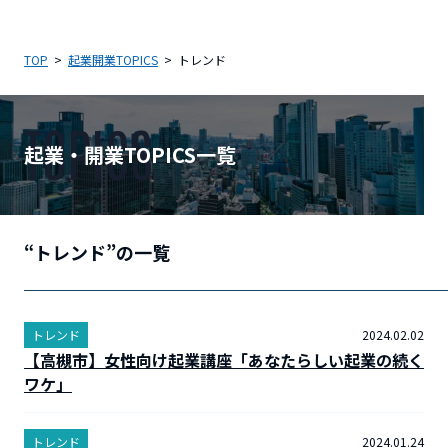
TOP
起業開業TOPICS
トレンド
TOPICS
起業・開業TOPICS一覧
“トレンド”の一覧
トレンド
2024.02.02
【高槻市】女性向け起業講座「あなたらしい起業の続く
ワケ」
トレンド
2024.01.24