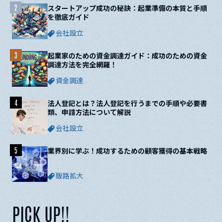
2
スタートアップ成功の秘訣：起業準備の本質と手順
を徹底ガイド
会社設立
3
起業家のための資金調達ガイド：成功のための資金
調達方法を完全網羅！
資金調達
4
法人登記とは？法人登記を行うまでの手順や必要書
類、申請方法について解説
会社設立
5
業界別に学ぶ！成功するための顧客獲得の基本戦略
販路拡大
PICK UP!!