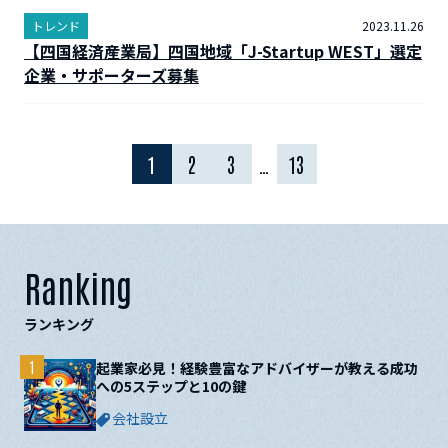
トレンド
2023.11.26
【四国経済産業局】四国地域「J-Startup WEST」選定
企業・サポーターズ募集
1
2
3
…
13
Ranking
ランキング
1
起業家必見！経験豊富なアドバイザーが教える成功
への5ステップと10の鍵
会社設立