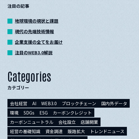
注目の記事
地球環境の現状と課題
現代の先端技術情報
企業支援の全てをお届け
注目のWEB3.0解説
Categories
カテゴリー
会社経営
AI
WEB3.0
ブロックチェーン
国内外データ
環境
SDGs
ESG
カーボンクレジット
カーボンニュートラル
会社設立
店舗開業
経営の基礎知識
資金調達
販路拡大
トレンドニュース