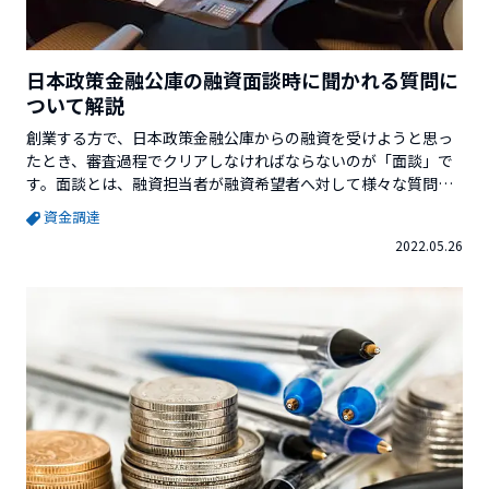
日本政策金融公庫の融資面談時に聞かれる質問に
ついて解説
創業する方で、日本政策金融公庫からの融資を受けようと思っ
たとき、審査過程でクリアしなければならないのが「面談」で
す。面談とは、融資担当者が融資希望者へ対して様々な質問を
行い、本当に融資を行っていいのかどうかを見極めるもので
資金調達
す。そこで、必ず聞かれる質問の対策をするということは、試
2022.05.26
験の前に過去問を解くのと似ています。各試験に出題の癖があ
るように、融資面談にも傾向があります。そのため、質問に対
して回...