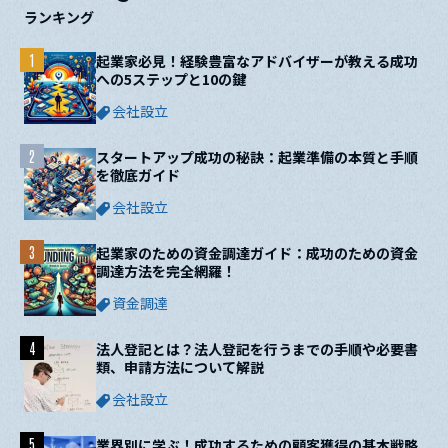
ランキング
1
起業家必見！経験豊富なアドバイザーが教える成功
への5ステップと10の鍵
会社設立
2
スタートアップ成功の秘訣：起業準備の本質と手順
を徹底ガイド
会社設立
3
起業家のための資金調達ガイド：成功のための資金
調達方法を完全網羅！
資金調達
4
法人登記とは？法人登記を行うまでの手順や必要書
類、申請方法について解説
会社設立
5
業界別に学ぶ！成功するための顧客獲得の基本戦略