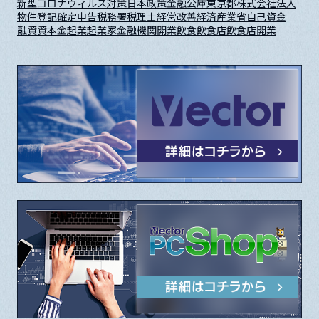
新型コロナウィルス対策
日本政策金融公庫
東京都
株式会社
法人
物件
登記
確定申告
税務署
税理士
経営改善
経済産業省
自己資金
融資
資本金
起業
起業家
金融機関
開業
飲食
飲食店
飲食店開業