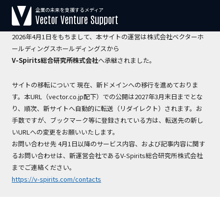
企業の未来を支援するメディア
【運営会社変更のお知らせ】
Vector Venture Support
2026年4月1日をもちまして、本サイトの運営は株式会社ベクターホ
ールディングスホールディングスから
V-Spirits総合研究所株式会社
へ承継されました。
サイトの移転について 現在、新ドメインへの移行を進めておりま
す。本URL（vector.co.jp配下）での公開は2027年3月末日までとな
り、順次、新サイトへ自動的に転送（リダイレクト）されます。お
手数ですが、ブックマーク等に登録されている方は、転送先の新し
いURLへの変更をお願いいたします。
お問い合わせ先 4月1日以降のサービス内容、および記事内容に関す
るお問い合わせは、新運営会社であるV-Spirits総合研究所株式会社
までご連絡ください。
https://v-spirits.com/contacts