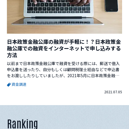
日本政策金融公庫の融資が手軽に！？日本政策金
融公庫での融資をインターネットで申し込みする
方法
以前まで日本政策金融公庫で融資を受ける際には、郵送で借入
申込書を送ったり、自分もしくは顧問税理士経由などで申込書
をお渡ししたりしていましたが、2021年5月に日本政策金融公
庫のインターネット申込の機能が拡充し、インターネットだけ
資金調達
で融資の申し込みできるようになったことをご存知でしょう
2021.07.05
か？今回は、日本政策金融公庫のインターネット申し込みをす
る方法について解説していきます。※この記事...
Ranking