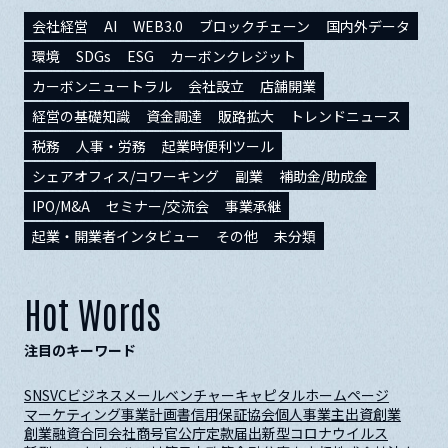
会社経営
AI
WEB3.0
ブロックチェーン
国内外データ
環境
SDGs
ESG
カーボンクレジット
カーボンニュートラル
会社設立
店舗開業
経営の基礎知識
資金調達
販路拡大
トレンドニュース
税務
人事・労務
起業時便利ツール
シェアオフィス/コワーキング
副業
補助金/助成金
IPO/M&A
セミナー/交流会
事業承継
起業・開業者インタビュー
その他
未分類
Hot Words
注目のキーワード
SNS
VC
ビジネスメール
ベンチャーキャピタル
ホームページ
マーケティング
事業計画書
信用保証協会
個人事業主
出資
創業
創業融資
合同会社
商号
官公庁
定款
届出
新型コロナウイルス