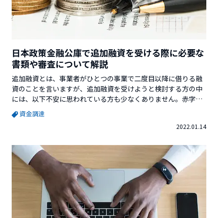
日本政策金融公庫で追加融資を受ける際に必要な
書類や審査について解説
追加融資とは、事業者がひとつの事業で二度目以降に借りる融
資のことを言いますが、追加融資を受けようと検討する方の中
には、以下不安に思われている方も少なくありません。赤字で
も追加融資は可能か1度目の融資がまだ返済中だけど借りられる
資金調達
のかそこで今回は、日本政策金融公庫で追加融資を受ける場合
2022.01.14
の審査のポイントや必要書類について解説していきます。※こ
の記事を書いているHAJIME...