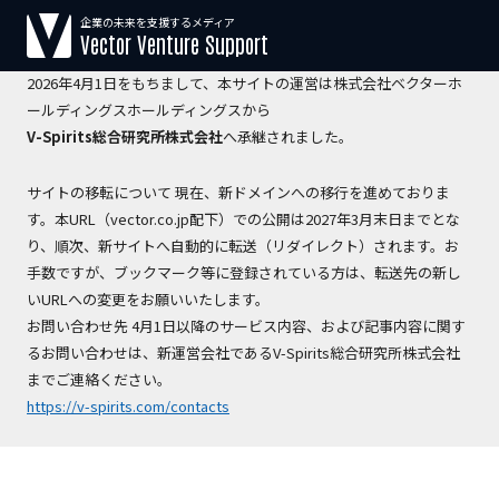
企業の未来を支援するメディア
【運営会社変更のお知らせ】
Vector Venture Support
2026年4月1日をもちまして、本サイトの運営は株式会社ベクターホ
ールディングスホールディングスから
V-Spirits総合研究所株式会社
へ承継されました。
サイトの移転について 現在、新ドメインへの移行を進めておりま
す。本URL（vector.co.jp配下）での公開は2027年3月末日までとな
り、順次、新サイトへ自動的に転送（リダイレクト）されます。お
手数ですが、ブックマーク等に登録されている方は、転送先の新し
いURLへの変更をお願いいたします。
お問い合わせ先 4月1日以降のサービス内容、および記事内容に関す
るお問い合わせは、新運営会社であるV-Spirits総合研究所株式会社
までご連絡ください。
https://v-spirits.com/contacts