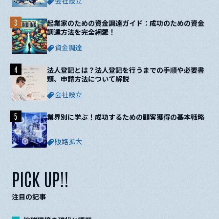
会社設立
3
起業家のための資金調達ガイド：成功のための資金
調達方法を完全網羅！
資金調達
4
法人登記とは？法人登記を行うまでの手順や必要書
類、申請方法について解説
会社設立
5
業界別に学ぶ！成功するための顧客獲得の基本戦略
販路拡大
PICK UP!!
注目の記事