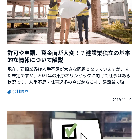
許可や申請、資金面が大変！？建設業独立の基本
的な情報について解説
現在、建設業界は人手不足が大きな問題となっていますが、ま
だ未定ですが、2021年の東京オリンピックに向けて仕事はある
状況です。人手不足・仕事過多の今だからこそ、建設業で独立
開業するチャンスかもしれません。今回は、建設業独立の基本
会社設立
的な情報を解説しますので、建設業で独立を検討している人は
2019.11.10
参考にしてみてください。※この記事を書いている起業のミカ
タを運営している株式会社ベクターホールディングスが発行し
ている「起業...