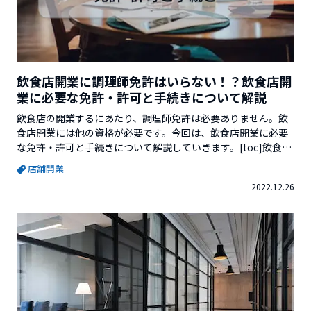
飲食店開業に調理師免許はいらない！？飲食店開
業に必要な免許・許可と手続きについて解説
飲食店の開業するにあたり、調理師免許は必要ありません。飲
食店開業には他の資格が必要です。今回は、飲食店開業に必要
な免許・許可と手続きについて解説していきます。[toc]飲食店
の開業に必要な免許について飲食店を開業するには必ず取得し
店舗開業
なければいけない免許があります。以下ご紹介しますので、漏
2022.12.26
れがないようにしましょう。食品衛生責任者食品衛生責任者と
は...