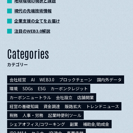
地球環境の現状と課題
現代の先端技術情報
企業支援の全てをお届け
注目のWEB3.0解説
Categories
カテゴリー
会社経営
AI
WEB3.0
ブロックチェーン
国内外データ
環境
SDGs
ESG
カーボンクレジット
カーボンニュートラル
会社設立
店舗開業
経営の基礎知識
資金調達
販路拡大
トレンドニュース
税務
人事・労務
起業時便利ツール
シェアオフィス/コワーキング
副業
補助金/助成金
IPO/M&A
セミナー/交流会
事業承継