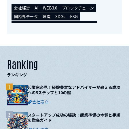
会社経営
AI
WEB3.0
ブロックチェーン
国内外データ
環境
SDGs
ESG
カーボンクレジット
カーボンニュートラル
会社設立
店舗開業
経営の基礎知識
資金調達
販路拡大
トレンドニュース
税務
人事・労務
起業時便利ツール
シェアオフィス/コワーキング
副業
補助金/助成金
IPO/M&A
セミナー/交流会
Ranking
事業承継
起業・開業者インタビュー
その他
ランキング
未分類
1
起業家必見！経験豊富なアドバイザーが教える成功
への5ステップと10の鍵
会社設立
2
スタートアップ成功の秘訣：起業準備の本質と手順
を徹底ガイド