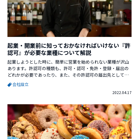
起業・開業前に知っておかなければいけない『許
認可』が必要な業種について解説
起業しようとした時に、簡単に営業を始められない業種が沢山
あります。許認可の種類も、許可・認可・免許・登録・届出の
どれかが必要であったり、また、その許認可の届出先として、
保健所や都道府県知事、税務署や警察署だったりと様々ありま
会社設立
す。そして、許認可を受けずに営業してしまうと「営業停止処
2022.04.17
分」「重い刑罰」などの処分を受ける可能性もあります。今回
は、営業するのに許認可が必要な業種をお知らせします。※許...