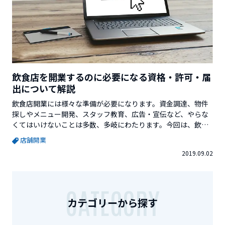
飲食店を開業するのに必要になる資格・許可・届
出について解説
飲食店開業には様々な準備が必要になります。資金調達、物件
探しやメニュー開発、スタッフ教育、広告・宣伝など、やらな
くてはいけないことは多数、多岐にわたります。今回は、飲食
店開業をするにあたり、一番最初に取得しなくてはならない資
店舗開業
格・許可・届出について解説します。[toc]飲食店開業に必要な
2019.09.02
資格「食品衛生責任者」と「防火管理者」飲食店を開業するに
あたり、2...
CATEGORY
カテゴリーから探す