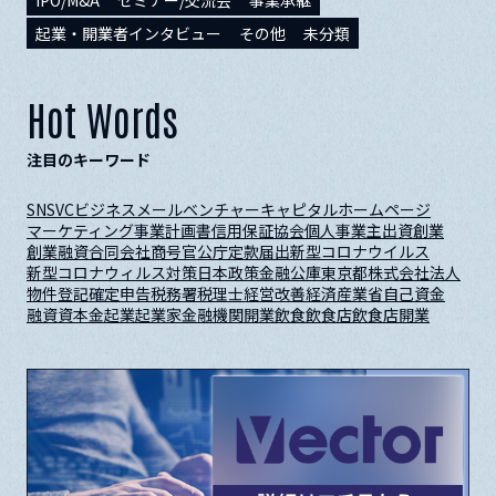
起業・開業者インタビュー
その他
未分類
Hot Words
注目のキーワード
SNS
VC
ビジネスメール
ベンチャーキャピタル
ホームページ
マーケティング
事業計画書
信用保証協会
個人事業主
出資
創業
創業融資
合同会社
商号
官公庁
定款
届出
新型コロナウイルス
新型コロナウィルス対策
日本政策金融公庫
東京都
株式会社
法人
物件
登記
確定申告
税務署
税理士
経営改善
経済産業省
自己資金
融資
資本金
起業
起業家
金融機関
開業
飲食
飲食店
飲食店開業