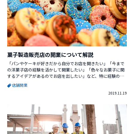
菓子製造販売店の開業について解説
「パンやケーキが好きだから自分でお店を開きたい」「今まで
の洋菓子店の経験を活かして開業したい」「色々なお菓子に関
するアイデアがあるのでお店を出したい」など、特に経験のあ
る人はお店を開きたいと考える人がいるかと思います。今回
店舗開業
は、菓子製造販売店の開業について解説していきます。※この
2019.11.19
記事を書いている起業のミカタを運営している株式会社ベクタ
ーホールディングスが発行している「起業のミカタ（小冊
子）」では、更に詳...