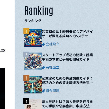
Ranking
ランキング
1
起業家必見！経験豊富なアドバイ
ザーが教える成功への5ステップ
と10の鍵
会社設立
.30
2
スタートアップ成功の秘訣：起業
準備の本質と手順を徹底ガイド
会社設立
3
起業家のための資金調達ガイド：
成功のための資金調達方法を完全
網羅！
資金調達
4
法人登記とは？法人登記を行うま
での手順や必要書類、申請方法に