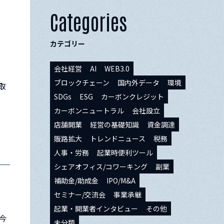
Categories
カテゴリー
会社経営
AI
WEB3.0
ブロックチェーン
国内外データ
環境
取
SDGs
ESG
カーボンクレジット
カーボンニュートラル
会社設立
店舗開業
経営の基礎知識
資金調達
販路拡大
トレンドニュース
税務
人事・労務
起業時便利ツール
シェアオフィス/コワーキング
副業
補助金/助成金
IPO/M&A
セミナー/交流会
事業承継
起業・開業者インタビュー
その他
今
未分類