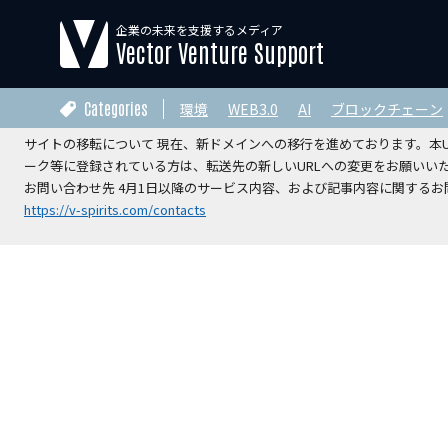
企業の未来を支援するメディア
【運営会社変更のお知らせ】
Vector Venture Support
2026年4月1日をもちまして、本サイトの運営は株式会社ベクターホー
V-Spirits総合研究所株式会社
へ承継されました。
Categories
環境
WEB3.0
AI
ブロックチェーン
サイトの移転について 現在、新ドメインへの移行を進めております。本URL
ーク等に登録されている方は、転送先の新しいURLへの変更をお願いい
お問い合わせ先 4月1日以降のサービス内容、および記事内容に関するお問
https://v-spirits.com/contacts