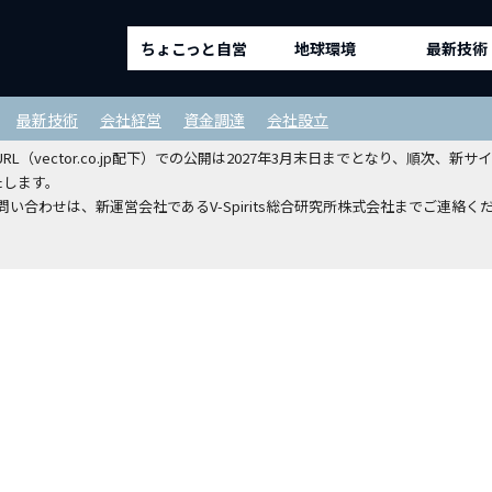
ちょこっと自営
地球環境
最新技術
ルディングスホールディングスから
最新技術
会社経営
資金調達
会社設立
（vector.co.jp配下）での公開は2027年3月末日までとなり、順次
たします。
い合わせは、新運営会社であるV-Spirits総合研究所株式会社までご連絡く