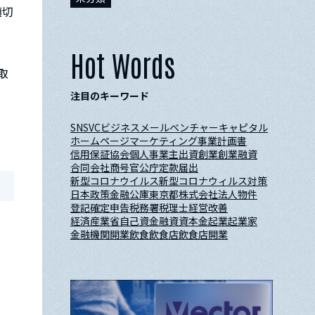
適切
Hot Words
取
注目のキーワード
SNS
VC
ビジネスメール
ベンチャーキャピタル
ホームページ
マーケティング
事業計画書
信用保証協会
個人事業主
出資
創業
創業融資
合同会社
商号
官公庁
定款
届出
新型コロナウイルス
新型コロナウィルス対策
日本政策金融公庫
東京都
株式会社
法人
物件
登記
確定申告
税務署
税理士
経営改善
経済産業省
自己資金
融資
資本金
起業
起業家
金融機関
開業
飲食
飲食店
飲食店開業