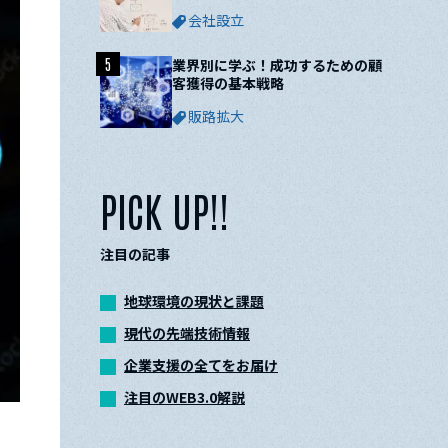
ついて解説
会社設立
5
業界別に学ぶ！成功するための顧
客獲得の基本戦略
販路拡大
PICK UP!!
注目の記事
地球環境の現状と課題
現代の先端技術情報
企業支援の全てをお届け
注目のWEB3.0解説