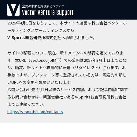
企業の未来を支援するメディア
【運営会社変更のお知らせ】
Vector Venture Support
2026年4月1日をもちまして、本サイトの運営は株式会社ベクターホ
ールディングスホールディングスから
V-Spirits総合研究所株式会社
へ承継されました。
サイトの移転について 現在、新ドメインへの移行を進めておりま
す。本URL（vector.co.jp配下）での公開は2027年3月末日までとな
り、順次、新サイトへ自動的に転送（リダイレクト）されます。お
手数ですが、ブックマーク等に登録されている方は、転送先の新し
いURLへの変更をお願いいたします。
お問い合わせ先 4月1日以降のサービス内容、および記事内容に関す
るお問い合わせは、新運営会社であるV-Spirits総合研究所株式会社
までご連絡ください。
https://v-spirits.com/contacts