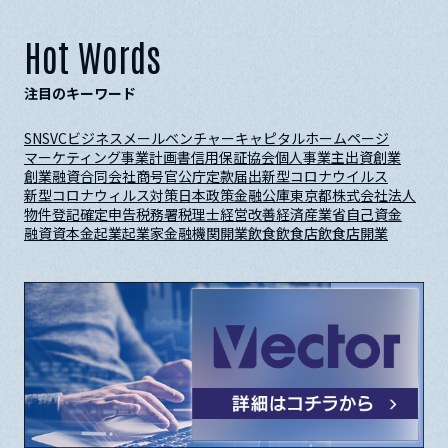
Hot Words
注目のキーワード
SNS
VC
ビジネスメール
ベンチャーキャピタル
ホームページ
マーケティング
事業計画書
信用保証協会
個人事業主
出資
創業
創業融資
合同会社
商号
官公庁
定款
届出
新型コロナウイルス
新型コロナウィルス対策
日本政策金融公庫
東京都
株式会社
法人
物件
登記
確定申告
税務署
税理士
経営改善
経済産業省
自己資金
融資
資本金
起業
起業家
金融機関
開業
飲食
飲食店
飲食店開業