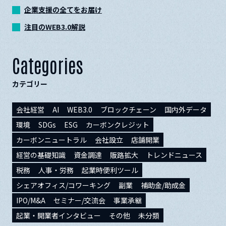
企業支援の全てをお届け
注目のWEB3.0解説
Categories
カテゴリー
会社経営
AI
WEB3.0
ブロックチェーン
国内外データ
環境
SDGs
ESG
カーボンクレジット
カーボンニュートラル
会社設立
店舗開業
経営の基礎知識
資金調達
販路拡大
トレンドニュース
税務
人事・労務
起業時便利ツール
シェアオフィス/コワーキング
副業
補助金/助成金
IPO/M&A
セミナー/交流会
事業承継
起業・開業者インタビュー
その他
未分類