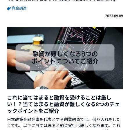
ある人でも起業後1～3年後の資金調達は実績で判断されるため
資金調達
難しくなります。そのため、実績の審査がない起業時に融資を
2023.09.09
受ける選択肢も資金調達の有効な方法になります。そこで今回
は、創業融資の種類と借入することによるメリット・デメリ...
これに当てはまると融資を受けることは厳し
い！？当てはまると融資が難しくなる8つのチェ
ックポイントをご紹介
日本政策金融金庫を代表とする創業融資では、借り入れをした
くても、以下に当てはまると融資実行は難しくなります。これ