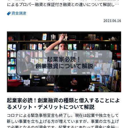
によるプロパー融資と保証付き融資との違いについて解説して
いきます。※この記事を書いている起業のミカタを運営してい
資金調達
る株式会社ベクターホールディングスが発行している「起業の
2023.06.16
ミカタ（小冊子）」では、更に詳しい情報を解説しています。
無料でお送りしていますので、是非取り寄せをしてみて下さ
い。そもそ...
起業家必読！創業融資の種類と借入することによ
るメリット・デメリットについて解説
コロナによる緊急事態宣言も終了し、現在は起業や独立をして
新しい事業を立ち上げる方が増えていますが、事業の立ち上げ
で必要となるのが資金です。起業するにあたって資金に余裕が