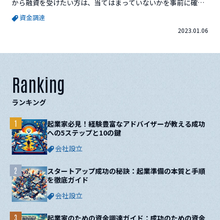
から融資を受けたい方は、当てはまっていないかを事前に確認
しておきましょう。[toc]当てはまると融資が難しくなる8つの
資金調達
チェックポイント①ブラックリストに名前がのっている その
2023.01.06
ほかの金融事故（返済していない、返済遅延）がある自己破産
など債務整理な...
Ranking
ランキング
1
起業家必見！経験豊富なアドバイザーが教える成功
への5ステップと10の鍵
会社設立
2
スタートアップ成功の秘訣：起業準備の本質と手順
を徹底ガイド
会社設立
3
起業家のための資金調達ガイド：成功のための資金