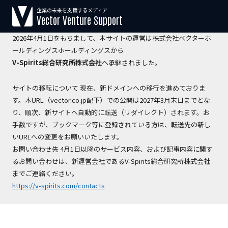
企業の未来を支援するメディア
【運営会社変更のお知らせ】
Vector Venture Support
2026年4月1日をもちまして、本サイトの運営は株式会社ベクターホ
ールディングスホールディングスから
V-Spirits総合研究所株式会社
へ承継されました。
サイトの移転について 現在、新ドメインへの移行を進めておりま
す。本URL（vector.co.jp配下）での公開は2027年3月末日までとな
り、順次、新サイトへ自動的に転送（リダイレクト）されます。お
手数ですが、ブックマーク等に登録されている方は、転送先の新し
いURLへの変更をお願いいたします。
お問い合わせ先 4月1日以降のサービス内容、および記事内容に関す
るお問い合わせは、新運営会社であるV-Spirits総合研究所株式会社
までご連絡ください。
https://v-spirits.com/contacts