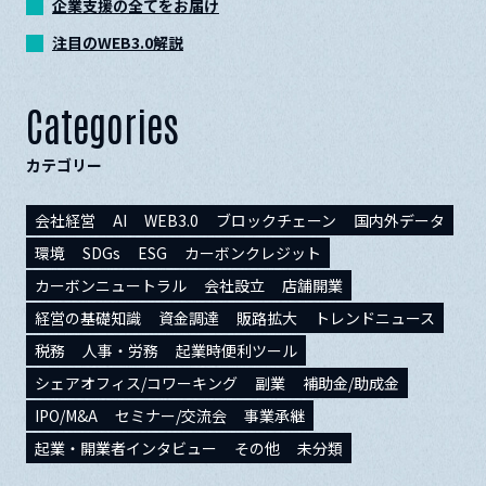
企業支援の全てをお届け
注目のWEB3.0解説
Categories
カテゴリー
会社経営
AI
WEB3.0
ブロックチェーン
国内外データ
環境
SDGs
ESG
カーボンクレジット
カーボンニュートラル
会社設立
店舗開業
経営の基礎知識
資金調達
販路拡大
トレンドニュース
税務
人事・労務
起業時便利ツール
シェアオフィス/コワーキング
副業
補助金/助成金
IPO/M&A
セミナー/交流会
事業承継
起業・開業者インタビュー
その他
未分類