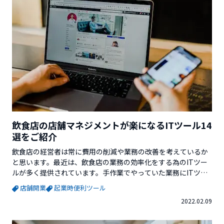
飲食店の店舗マネジメントが楽になるITツール14
選をご紹介
飲食店の経営者は常に費用の削減や業務の改善を考えているか
と思います。最近は、飲食店の業務の効率化をする為のITツー
ルが多く提供されています。手作業でやっていた業務にITツー
ルを導入すれば、繁忙時の回転率の改善やスタッフの負担の軽
店舗開業
起業時便利ツール
減が期待できます。そこで今回は、飲食店の店舗マネジメント
2022.02.09
が楽になるITツールをご紹介していきます。※この記事を書い
ているVector Venture Supportを運...