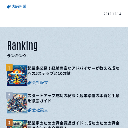
POSレジが取り入れられており、特に飲食店ではPOSレジの導
店舗開業
入が進んでおり、スムーズな接客やリピーターの確保、メニュ
2019.12.14
ー改善など、会計処理に留まらず経営管理の基盤としても必要
不可欠となっています。今回は、店舗で導入したい『POSレジ...
Ranking
ランキング
1
起業家必見！経験豊富なアドバイザーが教える成功
への5ステップと10の鍵
会社設立
2
スタートアップ成功の秘訣：起業準備の本質と手順
を徹底ガイド
会社設立
3
起業家のための資金調達ガイド：成功のための資金