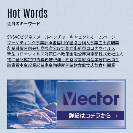
Hot Words
注目のキーワード
SNS
VC
ビジネスメール
ベンチャーキャピタル
ホームページ
マーケティング
事業計画書
信用保証協会
個人事業主
出資
創業
創業融資
合同会社
商号
官公庁
定款
届出
新型コロナウイルス
新型コロナウィルス対策
日本政策金融公庫
東京都
株式会社
法人
物件
登記
確定申告
税務署
税理士
経営改善
経済産業省
自己資金
融資
資本金
起業
起業家
金融機関
開業
飲食
飲食店
飲食店開業