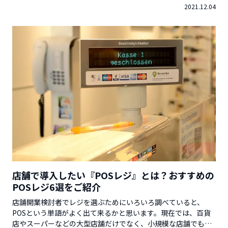
2021.12.04
度導入の際のポイントを紹介します。※この記事を書いている
Vector Venture Supportを運営している株...
店舗で導入したい『POSレジ』とは？おすすめの
POSレジ6選をご紹介
店舗開業検討者でレジを選ぶためにいろいろ調べていると、
POSという単語がよく出て来るかと思います。現在では、百貨
店やスーパーなどの大型店舗だけでなく、小規模な店舗でも