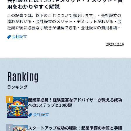
用をわかりやすく解説
この記事では、以下のことについて説明します。・会社設立の
流れがわかる・会社設立のメリット・デメリットがわかる・会
社設立後に必要な手続きが理解できる・会社設立の費用相場が
わかる会社設立に興味はあるものの、準備や手続きの方法が分
会社設立
からないという方も多いのではないでしょうか。会社を設立す
2023.12.16
るにはいくつもの手続きが必要なため、決まった順序に従って
手続きを進めていく必要があります。ここでは会社設立の...
Ranking
ランキング
1
起業家必見！経験豊富なアドバイザーが教える成功
への5ステップと10の鍵
会社設立
2
スタートアップ成功の秘訣：起業準備の本質と手順