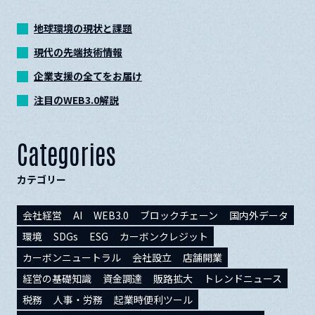
地球環境の現状と課題
現代の先端技術情報
企業支援の全てをお届け
注目のWEB3.0解説
Categories
カテゴリー
会社経営
AI
WEB3.0
ブロックチェーン
国内外データ
環境
SDGs
ESG
カーボンクレジット
カーボンニュートラル
会社設立
店舗開業
経営の基礎知識
資金調達
販路拡大
トレンドニュース
税務
人事・労務
起業時便利ツール