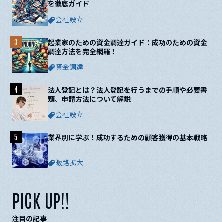
を徹底ガイド
会社設立
3
起業家のための資金調達ガイド：成功のための資金
調達方法を完全網羅！
資金調達
4
法人登記とは？法人登記を行うまでの手順や必要書
類、申請方法について解説
会社設立
5
業界別に学ぶ！成功するための顧客獲得の基本戦略
販路拡大
PICK UP!!
注目の記事