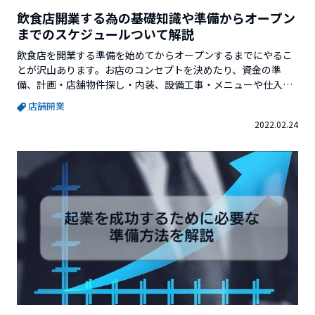
飲食店開業する為の基礎知識や準備からオープン
までのスケジュールついて解説
飲食店を開業する準備を始めてからオープンするまでにやるこ
とが沢山あります。お店のコンセプトを決めたり、資金の準
備、計画・店舗物件探し・内装、設備工事・メニューや仕入先
の決定・開店、営業に係わる各種届出・スタッフの採用、教
店舗開業
育・開店前準備など、多岐にわたり準備が必要となります。例
2022.02.24
えば、飲食店を開業するときに調理師免許は、無くても居酒屋
は開業できます。必要な資格としては「食品衛生責任者」があ
ります。...