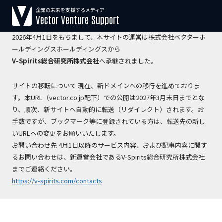
企業の未来を支援するメディア
【運営会社変更のお知らせ】
Vector Venture Support
2026年4月1日をもちまして、本サイトの運営は株式会社ベクターホ
ールディングスホールディングスから
V-Spirits総合研究所株式会社
へ承継されました。
サイトの移転について 現在、新ドメインへの移行を進めておりま
す。本URL（vector.co.jp配下）での公開は2027年3月末日までとな
り、順次、新サイトへ自動的に転送（リダイレクト）されます。お
手数ですが、ブックマーク等に登録されている方は、転送先の新し
いURLへの変更をお願いいたします。
お問い合わせ先 4月1日以降のサービス内容、および記事内容に関す
るお問い合わせは、新運営会社であるV-Spirits総合研究所株式会社
までご連絡ください。
https://v-spirits.com/contacts