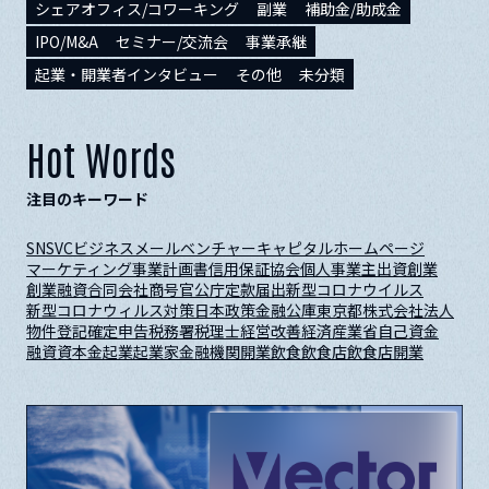
シェアオフィス/コワーキング
副業
補助金/助成金
IPO/M&A
セミナー/交流会
事業承継
起業・開業者インタビュー
その他
未分類
Hot Words
注目のキーワード
SNS
VC
ビジネスメール
ベンチャーキャピタル
ホームページ
マーケティング
事業計画書
信用保証協会
個人事業主
出資
創業
創業融資
合同会社
商号
官公庁
定款
届出
新型コロナウイルス
新型コロナウィルス対策
日本政策金融公庫
東京都
株式会社
法人
物件
登記
確定申告
税務署
税理士
経営改善
経済産業省
自己資金
融資
資本金
起業
起業家
金融機関
開業
飲食
飲食店
飲食店開業