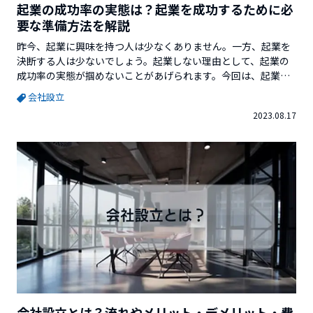
起業の成功率の実態は？起業を成功するために必
要な準備方法を解説
昨今、起業に興味を持つ人は少なくありません。一方、起業を
決断する人は少ないでしょう。起業しない理由として、起業の
成功率の実態が掴めないことがあげられます。今回は、起業の
成功率の実態と、起業で成功するために必要な準備を解説しま
会社設立
す。起業の成功率は？起業の成功の基準は人によって違いま
2023.08.17
す。ここでは、企業生存率を成功率の基準として見てみましょ
う。企業生存率は、会社が経営を継続できる割合です...
会社設立とは？流れやメリット・デメリット・費