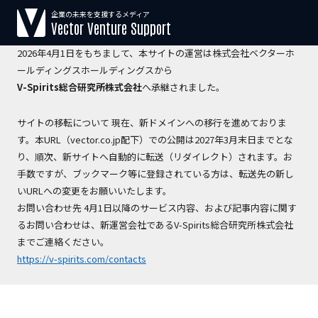
企業の未来を支援するメディア
【運営会社変更のお知らせ】
Vector Venture Support
2026年4月1日をもちまして、本サイトの運営は株式会社ベクターホ
ールディングスホールディングスから
V-Spirits総合研究所株式会社
へ承継されました。
サイトの移転について 現在、新ドメインへの移行を進めておりま
す。本URL（vector.co.jp配下）での公開は2027年3月末日までとな
り、順次、新サイトへ自動的に転送（リダイレクト）されます。お
手数ですが、ブックマーク等に登録されている方は、転送先の新し
いURLへの変更をお願いいたします。
お問い合わせ先 4月1日以降のサービス内容、および記事内容に関す
るお問い合わせは、新運営会社であるV-Spirits総合研究所株式会社
までご連絡ください。
https://v-spirits.com/contacts