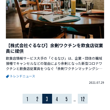
【株式会社ぐるなび】余剰ワクチンを飲食店従業
員に提供
飲食店情報サービス大手の「ぐるなび」は、企業・団体の職域
接種でキャンセルなどの理由により余剰となった新型コロナワ
クチンと飲食店従業員をつなぐ「余剰ワクチンマッチングシス
テム」を提供しています。5日から始動し、すでに登録を受け付
トレンドニュース
けています。「余剰ワクチンマッチングシステム」はぐるなび
2021.07.29
独自のシステムで、職域接種を実施する企業・団体等と、ワク
チン接種を希望する飲食店従業員が事前に情報を登録し...
1
2
3
4
5
…
12