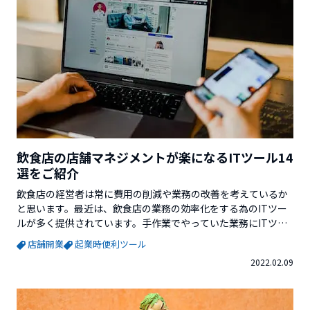
飲食店の店舗マネジメントが楽になるITツール14
選をご紹介
飲食店の経営者は常に費用の削減や業務の改善を考えているか
と思います。最近は、飲食店の業務の効率化をする為のITツー
ルが多く提供されています。手作業でやっていた業務にITツー
ルを導入すれば、繁忙時の回転率の改善やスタッフの負担の軽
店舗開業
起業時便利ツール
減が期待できます。そこで今回は、飲食店の店舗マネジメント
2022.02.09
が楽になるITツールをご紹介していきます。※この記事を書い
ているVector Venture Supportを運...