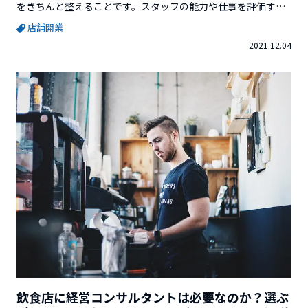
をきちんと整えることです。スタッフの能力や仕事を評価する
ことは、モチベーションを保つ上で大変重要になってきます。
店舗開業
今回は、飲食店における評価制度を整えることの目的や評価制
2021.12.04
度導入の際のポイントを紹介します。※この記事を書いている
Vector Venture Supportを運営している株...
飲食店に経営コンサルタントは必要なのか？選ぶ