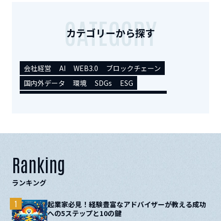
CATEGORY
カテゴリーから探す
会社経営
AI
WEB3.0
ブロックチェーン
国内外データ
環境
SDGs
ESG
カーボンクレジット
カーボンニュートラル
会社設立
店舗開業
経営の基礎知識
資金調達
販路拡大
トレンドニュース
税務
人事・労務
起業時便利ツール
シェアオフィス/コワーキング
副業
補助金/助成金
IPO/M&A
セミナー/交流会
Ranking
事業承継
起業・開業者インタビュー
その他
ランキング
未分類
1
起業家必見！経験豊富なアドバイザーが教える成功
への5ステップと10の鍵