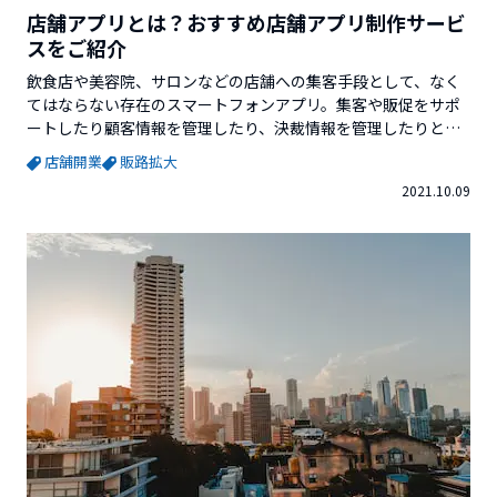
店舗アプリとは？おすすめ店舗アプリ制作サービ
スをご紹介
飲食店や美容院、サロンなどの店舗への集客手段として、なく
てはならない存在のスマートフォンアプリ。集客や販促をサポ
ートしたり顧客情報を管理したり、決裁情報を管理したりと、
多機能化が進んでいます。そこで今回は、店舗アプリについて
店舗開業
販路拡大
やおススメの店舗アプリ制作サービスをご紹介していきます。
2021.10.09
※この記事を書いているVector Venture Supportを運営してい
る株式会社ベクターホールディングスが発行している「起業...