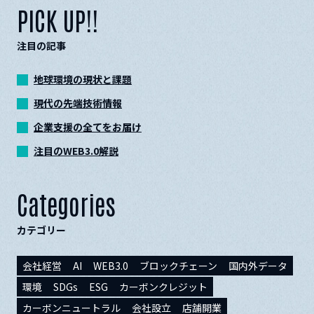
PICK UP!!
注目の記事
地球環境の現状と課題
現代の先端技術情報
企業支援の全てをお届け
注目のWEB3.0解説
Categories
カテゴリー
会社経営
AI
WEB3.0
ブロックチェーン
国内外データ
環境
SDGs
ESG
カーボンクレジット
カーボンニュートラル
会社設立
店舗開業