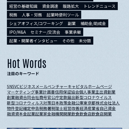
経営の基礎知識
資金調達
販路拡大
トレンドニュース
税務
人事・労務
起業時便利ツール
シェアオフィス/コワーキング
副業
補助金/助成金
IPO/M&A
セミナー/交流会
事業承継
起業・開業者インタビュー
その他
未分類
Hot Words
注目のキーワード
SNS
VC
ビジネスメール
ベンチャーキャピタル
ホームページ
マーケティング
事業計画書
信用保証協会
個人事業主
出資
創業
創業融資
合同会社
商号
官公庁
定款
届出
新型コロナウイルス
新型コロナウィルス対策
日本政策金融公庫
東京都
株式会社
法人
物件
登記
確定申告
税務署
税理士
経営改善
経済産業省
自己資金
融資
資本金
起業
起業家
金融機関
開業
飲食
飲食店
飲食店開業