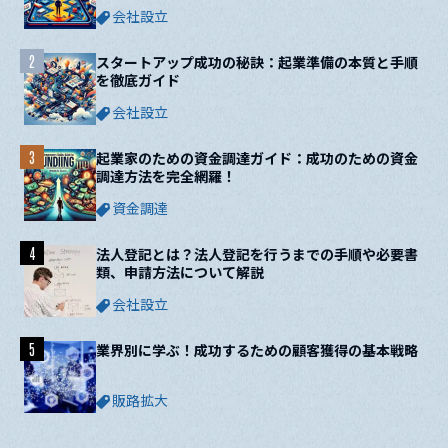
会社設立
2
スタートアップ成功の秘訣：起業準備の本質と手順
を徹底ガイド
会社設立
3
起業家のための資金調達ガイド：成功のための資金
調達方法を完全網羅！
資金調達
4
法人登記とは？法人登記を行うまでの手順や必要書
類、申請方法について解説
会社設立
5
業界別に学ぶ！成功するための顧客獲得の基本戦略
販路拡大