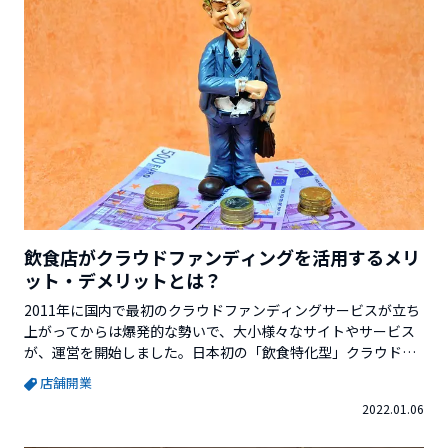
飲食店がクラウドファンディングを活用するメリ
ット・デメリットとは？
2011年に国内で最初のクラウドファンディングサービスが立ち
上がってからは爆発的な勢いで、大小様々なサイトやサービス
が、運営を開始しました。日本初の「飲食特化型」クラウドフ
ァンディングサイト「kitchenStarter（キッチンスタータ
店舗開業
ー）」や最近勢いがあるサービスとして、Makuake（マクア
2022.01.06
ケ）や、CAMPFIRE（キャンプファイヤー） Readyfor（レディ
ーフォー）などのサイトがありま...