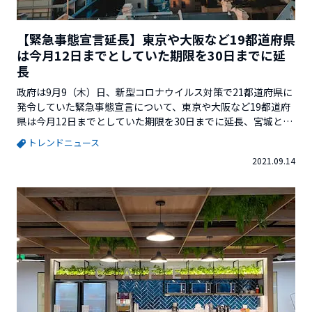
【緊急事態宣言延長】東京や大阪など19都道府県
は今月12日までとしていた期限を30日までに延
長
政府は9月9（木）日、新型コロナウイルス対策で21都道府県に
発令していた緊急事態宣言について、東京や大阪など19都道府
県は今月12日までとしていた期限を30日までに延長、宮城と岡
山は解除し「まん延防止等重点措置」に移行することを決めま
トレンドニュース
した。緊急事態宣言地域北海道・東京・神奈川・千葉・埼玉・
2021.09.14
茨城・栃木・群馬・岐阜・静岡・愛知・三重・大阪・京都・兵
庫・滋賀・広島・福岡・沖縄...