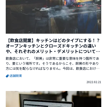
【飲食店開業】キッチンはどのタイプにする！？
オープンキッチンとクローズドキッチンの違い
や、それぞれのメリット・デメリットについて解
説
飲食店において、「厨房」は非常に重要な意味を持つ箇所であ
り、要という場所です。そうであるからこそ、厨房の形やあり
方には気を配らなければなりません。今回は、飲食店における
「厨房の形」の違いや、それぞれのメリットとデメリットにつ
店舗開業
いて解説していきます。※この記事を書いているVector
2022.02.21
Venture Supportを運営している株式会社ベクターホールディ
ングスが発行している「起業のミカタ（小冊子）」では、更に
詳し...